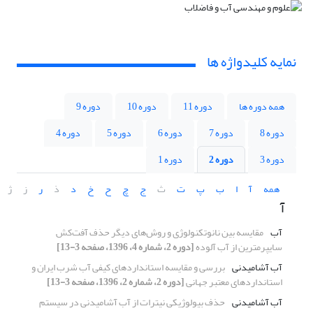
نمایه کلیدواژه ها
همه دوره ها
دوره 11
دوره 10
دوره 9
دوره 8
دوره 7
دوره 6
دوره 5
دوره 4
دوره 3
دوره 2
دوره 1
همه
آ
ا
ب
پ
ت
ث
ج
چ
ح
خ
د
ذ
ر
ز
ژ
آ
آب
مقایسه بین نانوتکنولوژی و روش‌های دیگر حذف آفت‌کش
سایپرمترین از آب آلوده
[دوره 2، شماره 4، 1396، صفحه 3-13]
آب آشامیدنی
بررسی و مقایسه استانداردهای کیفی آب شرب ایران و
استانداردهای معتبر جهانی
[دوره 2، شماره 2، 1396، صفحه 3-13]
آب آشامیدنی
حذف بیولوژیکی نیترات از آب آشامیدنی در سیستم