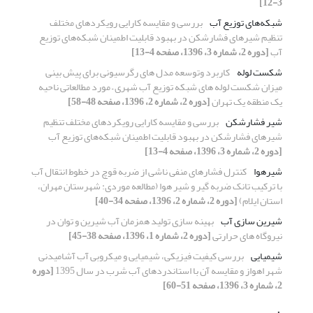
3-12]
شبکه‌های توزیع آب
بررسی و مقایسه کارایی رویکردهای مختلف
تنظیم شیرهای فشارشکن در بهبود قابلیت اطمینان شبکه‌های توزیع
آب
[دوره 2، شماره 3، 1396، صفحه 4-13]
شکست لوله
کاربرد وتوسعه مدل های رگرسیونی برای پیش بینی
میزان شکست لوله های شبکه توزیع آب شهری – مورد مطالعاتی ناحیه
یک منطقه یک تهران
[دوره 2، شماره 2، 1396، صفحه 48-58]
شیر فشارشکن
بررسی و مقایسه کارایی رویکردهای مختلف تنظیم
شیرهای فشارشکن در بهبود قابلیت اطمینان شبکه‌های توزیع آب
[دوره 2، شماره 3، 1396، صفحه 4-13]
شیرهوا
کنترل فشار‌های منفی ناشی از ضربه قوچ در خطوط انتقال آب
با ترکیب تانک ضربه گیر و شیر هوا (مطالعه موردی: شهرستان مهران،
استان ایلام)
[دوره 2، شماره 2، 1396، صفحه 34-40]
شیرین سازی آب
بهینه سازی تولید همزمان آب شیرین و توان در
نیروگاه های حرارتی
[دوره 2، شماره 1، 1396، صفحه 38-45]
شیمیایی
بررسی کیفیت فیزیکی، شیمیایی و میکروبی آب آشامیدنی
شهر اهواز و مقایسه آن با استاندردهای آب شرب در سال 1395
[دوره
2، شماره 3، 1396، صفحه 51-60]