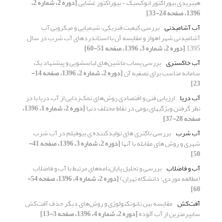
هیبریدی بیوراکتور انوکسیک - بیوراکتور غشایی
[دوره 2، شماره 2،
1396، صفحه 24-33]
آب آشامیدنی
بررسی کیفیت فیزیکی، شیمیایی و میکروبی آب
آشامیدنی شهر اهواز و مقایسه آن با استاندردهای آب شرب در سال
1395
[دوره 2، شماره 3، 1396، صفحه 51-60]
آب خاکستری
بررسی پساب ماشین‌های لباسشویی و پیشنهاد یک
سامانه مناسب برای تصفیه آن
[دوره 2، شماره 2، 1396، صفحه 14-
23]
آب دریا
ارزیابی فنی و اقتصادی روش‌های نمک‌زدایی از آب دریا با در
نظر گرفتن ویژگیهای بومی در نقاط مختلف دنیا
[دوره 2، شماره 1، 1396،
صفحه 28-37]
آب شرب
بررسی باکتری های تولیدکننده ی بیوفیلم در آب شرب
شهری و روش های مقابله با آنها
[دوره 2، شماره 3، 1396، صفحه 41-
50]
آب و فاضلاب
بررسی و تحلیل پایان‌نامه‌های مرتبط با آب و فاضلاب
(مطالعه موردی: دانشگاه تهران)
[دوره 2، شماره 4، 1396، صفحه 54-
60]
آفت‌کش
مقایسه بین نانوتکنولوژی و روش‌های دیگر حذف آفت‌کش
سایپرمترین از آب آلوده
[دوره 2، شماره 4، 1396، صفحه 3-13]