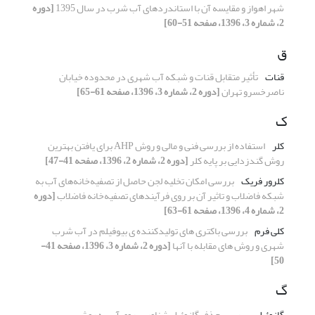
شهر اهواز و مقایسه آن با استاندردهای آب شرب در سال 1395
[دوره
2، شماره 3، 1396، صفحه 51-60]
ق
قنات
تأثیر متقابل قنات و شبکه آب شهری در محدوده خیابان
ناصرخسرو تهران
[دوره 2، شماره 3، 1396، صفحه 61-65]
ک
کلر
استفاده از بررسی فنی و مالی و روش AHP برای یافتن بهترین
روش گندزدایی بر پایه کلر
[دوره 2، شماره 2، 1396، صفحه 41-47]
کلرور فریک
بررسی امکان تخلیه لجن حاصل از تصفیه‌خانه‌های آب به
شبکه فاضلاب و تاثیر آن بر روی فرآیندهای تصفیه‌خانه فاضلاب
[دوره
2، شماره 4، 1396، صفحه 61-63]
کلی فرم
بررسی باکتری های تولیدکننده ی بیوفیلم در آب شرب
شهری و روش های مقابله با آنها
[دوره 2، شماره 3، 1396، صفحه 41-
50]
گ
گازوئیل
بررسی حذف گازوئیل شناور بر روی آب به روش