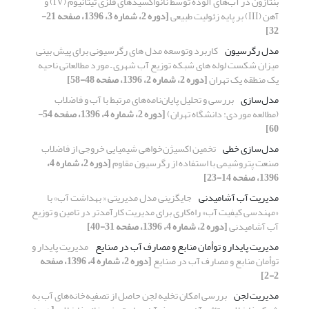
بنتازون در آب‌های آلوده توسط نانواکسیدهای فلزی تیتانیوم (IV) و
آهن (III) بر پایه زئولیت طبیعی
[دوره 2، شماره 3، 1396، صفحه 21-
32]
مدل رگرسیون
کاربرد وتوسعه مدل های رگرسیونی برای پیش بینی
میزان شکست لوله های شبکه توزیع آب شهری – مورد مطالعاتی ناحیه
یک منطقه یک تهران
[دوره 2، شماره 2، 1396، صفحه 48-58]
مدل‌سازی
بررسی و تحلیل پایان‌نامه‌های مرتبط با آب و فاضلاب
(مطالعه موردی: دانشگاه تهران)
[دوره 2، شماره 4، 1396، صفحه 54-
60]
مدل‌سازی خطی
تخمین اکسیژن‌خواهی شیمیایی خروجی از فاضلاب
صنعت پتروشیمی با استفاده از رگرسیون مقاوم
[دوره 2، شماره 4،
1396، صفحه 14-23]
مدیریت آب آشامیدنی
جایگزینی مدل مدیریتی « بهداشت آب» با
«مهندسی کیفیت آب» راه‌کاری برای مدیریت کارآمدتر در تامین و توزیع
آب آشامیدنی
[دوره 2، شماره 4، 1396، صفحه 31-40]
مدیریت پایدار و توأمان منابع و مصارف آب در صنایع
مدیریت پایدار و
توأمان منابع و مصارف آب در صنایع
[دوره 2، شماره 4، 1396، صفحه
2-2]
مدیریت لجن
بررسی امکان تخلیه لجن حاصل از تصفیه‌خانه‌های آب به