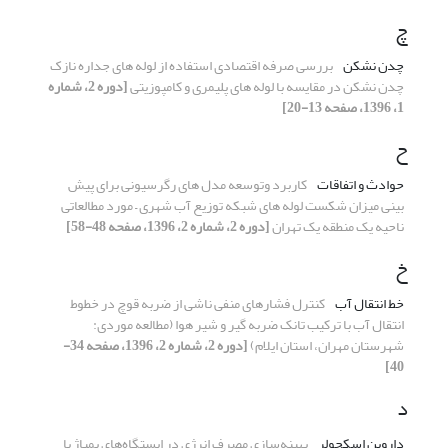
چ
چدن نشکن
بررسی صرفه اقتصادی استفاده از لوله های جداره نازک
چدن نشکن در مقایسه با لوله های پلیمری و کامپوزیتی
[دوره 2، شماره
1، 1396، صفحه 13-20]
ح
حوادث و اتفاقات
کاربرد وتوسعه مدل های رگرسیونی برای پیش
بینی میزان شکست لوله های شبکه توزیع آب شهری – مورد مطالعاتی
ناحیه یک منطقه یک تهران
[دوره 2، شماره 2، 1396، صفحه 48-58]
خ
خط انتقال آب
کنترل فشار‌های منفی ناشی از ضربه قوچ در خطوط
انتقال آب با ترکیب تانک ضربه گیر و شیر هوا (مطالعه موردی:
شهرستان مهران، استان ایلام)
[دوره 2، شماره 2، 1396، صفحه 34-
40]
د
داروین اسکجولر
بهینه‌سازی مصرف انرژی در ایستگاه‌های پمپاژ با