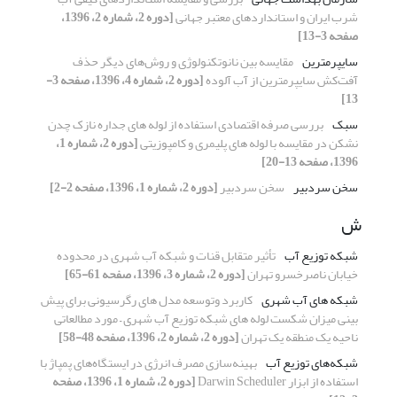
شرب ایران و استانداردهای معتبر جهانی
[دوره 2، شماره 2، 1396،
صفحه 3-13]
سایپرمترین
مقایسه بین نانوتکنولوژی و روش‌های دیگر حذف
آفت‌کش سایپرمترین از آب آلوده
[دوره 2، شماره 4، 1396، صفحه 3-
13]
سبک
بررسی صرفه اقتصادی استفاده از لوله های جداره نازک چدن
نشکن در مقایسه با لوله های پلیمری و کامپوزیتی
[دوره 2، شماره 1،
1396، صفحه 13-20]
سخن سردبیر
سخن سردبیر
[دوره 2، شماره 1، 1396، صفحه 2-2]
ش
شبکه توزیع آب
تأثیر متقابل قنات و شبکه آب شهری در محدوده
خیابان ناصرخسرو تهران
[دوره 2، شماره 3، 1396، صفحه 61-65]
شبکه های آب شهری
کاربرد وتوسعه مدل های رگرسیونی برای پیش
بینی میزان شکست لوله های شبکه توزیع آب شهری – مورد مطالعاتی
ناحیه یک منطقه یک تهران
[دوره 2، شماره 2، 1396، صفحه 48-58]
شبکه‌های توزیع آب
بهینه‌سازی مصرف انرژی در ایستگاه‌های پمپاژ با
استفاده از ابزار Darwin Scheduler
[دوره 2، شماره 1، 1396، صفحه