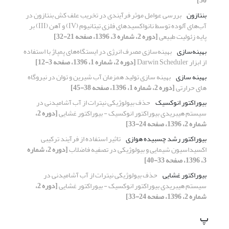
50]
بنتازون
بررسی عوامل موثر فرآیندی در تخریب علف کش بنتازون در
آب‌های آلوده توسط نانواکسیدهای فلزی تیتانیوم (IV) و آهن (III) بر
پایه زئولیت طبیعی
[دوره 2، شماره 3، 1396، صفحه 21-32]
بهینه‌سازی
بهینه‌سازی مصرف انرژی در ایستگاه‌های پمپاژ با استفاده
از ابزار Darwin Scheduler
[دوره 2، شماره 1، 1396، صفحه 3-12]
بهینه سازی
بهینه سازی تولید همزمان آب شیرین و توان در نیروگاه
های حرارتی
[دوره 2، شماره 1، 1396، صفحه 38-45]
بیوراکتور انوکسیک
حذف بیولوژیکی نیترات از آب آشامیدنی در
سیستم هیبریدی بیوراکتور انوکسیک - بیوراکتور غشایی
[دوره 2،
شماره 2، 1396، صفحه 24-33]
بیوراکتور رشد چسبیده هوازی‌
تاثیر استفاده از فرآیند ترکیبی
اکسیداسیون شیمایی و بیولوژیکی در تصفیه فاضلاب
[دوره 2، شماره
3، 1396، صفحه 33-40]
بیوراکتور غشایی
حذف بیولوژیکی نیترات از آب آشامیدنی در
سیستم هیبریدی بیوراکتور انوکسیک - بیوراکتور غشایی
[دوره 2،
شماره 2، 1396، صفحه 24-33]
پ