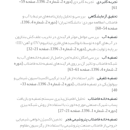
تجربه کابردی
تجربه کابردی
[دوره 2، شماره 2، 1396، صفحه 59-
61]
تحقیق آزمایشگاهی
بررسی و تحلیل پایان‌نامه‌های مرتبط با آب و
فاضلاب (مطالعه موردی: دانشگاه تهران)
[دوره 2، شماره 4، 1396،
صفحه 54-60]
تصفیه آب
بررسی عوامل موثر فرآیندی در تخریب علف کش بنتازون
در آب‌های آلوده توسط نانواکسیدهای فلزی تیتانیوم (IV) و آهن (III)
بر پایه زئولیت طبیعی
[دوره 2، شماره 3، 1396، صفحه 21-32]
تصفیه آب
بررسی امکان تخلیه لجن حاصل از تصفیه‌خانه‌های آب به
شبکه فاضلاب و تاثیر آن بر روی فرآیندهای تصفیه‌خانه فاضلاب
[دوره
2، شماره 4، 1396، صفحه 61-63]
تصفیه تلفیقی
تاثیر استفاده از فرآیند ترکیبی اکسیداسیون شیمایی و
بیولوژیکی در تصفیه فاضلاب
[دوره 2، شماره 3، 1396، صفحه 33-
40]
تصفیه‌خانه فاضلاب
تحلیل اطمینان‌پذیری سیستم تصفیه و بازیافت
پساب شهرک صنعتی مورچه‌خورت با استفاده از روش شبکه بیزی
[دوره 2، شماره 1، 1396، صفحه 21-27]
تصفیه‌خانه فاضلاب پتروشیمی فجر
تخمین اکسیژن‌خواهی شیمیایی
خروجی از فاضلاب صنعت پتروشیمی با استفاده از رگرسیون مقاوم