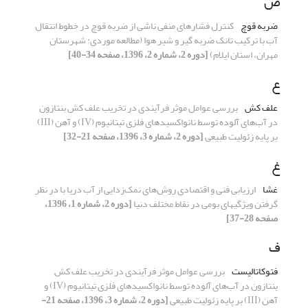
ض
ضربه قوچ
کنترل فشار‌های منفی ناشی از ضربه قوچ در خطوط انتقال
آب با ترکیب تانک ضربه گیر و شیر هوا (مطالعه موردی: شهرستان
مهران، استان ایلام)
[دوره 2، شماره 2، 1396، صفحه 34-40]
ع
علف کش
بررسی عوامل موثر فرآیندی در تخریب علف کش بنتازون
در آب‌های آلوده توسط نانواکسیدهای فلزی تیتانیوم (IV) و آهن (III)
بر پایه زئولیت طبیعی
[دوره 2، شماره 3، 1396، صفحه 21-32]
غ
غشا
ارزیابی فنی و اقتصادی روش‌های نمک‌زدایی از آب دریا با در نظر
گرفتن ویژگیهای بومی در نقاط مختلف دنیا
[دوره 2، شماره 1، 1396،
صفحه 28-37]
ف
فتوکاتالیست
بررسی عوامل موثر فرآیندی در تخریب علف کش
بنتازون در آب‌های آلوده توسط نانواکسیدهای فلزی تیتانیوم (IV) و
آهن (III) بر پایه زئولیت طبیعی
[دوره 2، شماره 3، 1396، صفحه 21-