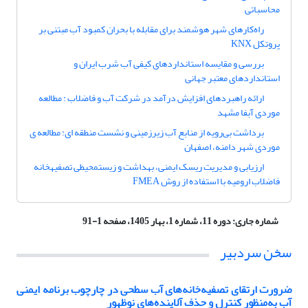
محاسباتی
راه‌کارهای شهر هوشمند برای مقابله با بحران کمبود آب مبتنی بر
پروتکل KNX
بررسی و مقایسه استانداردهای کیفی آب شرب ایران و
استانداردهای معتبر جهانی
ارائه راهبردهای افزایش درآمد در شرکت آب و فاضلاب : مطالعه
موردی آبفا مشهد
برداشت بی‌رویه از منابع آب زیرزمینی و نشست منطقه ای: مطالعه ی
موردی شهر دامنه، اصفهان
ارزیابی و مدیریت ریسک ایمنی، بهداشت و زیست‎محیطی تصفیه‎خانه
فاضلاب ارومیه با استفاده از روش FMEA
شماره جاری:
دوره 11، شماره 1، بهار 1405، صفحه 1-91
سخن سردبیر
ضرورت ارتقای تصفیه‌خانه‌های آب سطحی در چارچوب برنامه ایمنی
آب به
منظور
کنترل و
حذف آلاینده‌های نوظهور