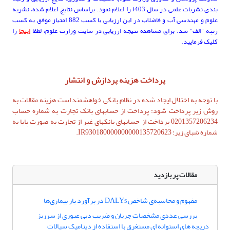
بندی نشریات علمی در سال ۱403 را اعلام نمود. براساس نتایج اعلام شده، نشریه
علوم و مهندسی آب و فاضلاب در این ارزیابی با کسب 882 امتیاز موفق به کسب
رتبه "الف" شد. برای مشاهده نتیجه ارزیابی در سایت وزارت علوم، لطفا
اینجا
را
کلیک فرمایید.
پرداخت هزینه پردازش و انتشار
با توجه به اختلال ایجاد شده در نظام بانکی خواهشمند است هزینه مقالات به
روش زیر پرداخت شود: پرداخت از حسابهای بانک تجارت به شماره حساب
0201357206234 پرداخت از حسابهای بانکهای غیر از تجارت به صورت پایا به
شماره شبای زیر: IR930180000000000135720623.
مقالات پر بازدید
مفهوم و محاسبه‌ی شاخص DALYs در برآورد بار بیماری‌ها
بررسی عددی مشخصات جریان و ضریب دبی عبوری از سرریز
دریچه های استوانه ای مستغرق با استفاده از دینامیک سیالات