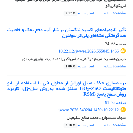
انریکو کریاکو
مشاهده مقاله
اصل مقاله
2.17 M
تأثیر نانومیله‌های اکسید تنگستن بر شار آب، دفع نمک و خاصیت
ضدگرفتگی غشاهای پلی‌اتر سولفون
صفحه
63-74
10.22112/jwwse.2026.555045.1466
نازنین همنبرد، مریم درگاهی، عباس اکبرزاده، علیرضا ولیپور مرندی
مشاهده مقاله
اصل مقاله
1.86 M
بهینه
سازی حذف متیل اورانژ از محلول‌ آبی با
استفاده از
نانو
فتوکاتالیست
-ZnO
TiO
سنتز شده به
روش سل-ژل: کاربرد
2
روش سطح پاسخ
(
RSM
صفحه
75-91
10.22112/jwwse.2026.540204.1459
سجاد شهسواری، محمد صالح شفیعیان
مشاهده مقاله
اصل مقاله
3.18 M