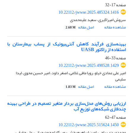
صفحه
17-32
10.22112/jwwse.2025.485324.1416
سروش امیراکبری، سعید علیمحمدی
مشاهده مقاله
اصل مقاله
2.68 M
بهینه
سازی فرآیند کاهش آنتی
بیوتیک­ از پساب بیمارستان با
استفاده از راکتور
UASB
صفحه
33-46
10.22112/jwwse.2025.498528.1429
امیر علی عمادی خیاو، رویا مافی غلامی، اصغر داود، امیر حسین محوی، لیدا
سلیمی
مشاهده مقاله
اصل مقاله
1.83 M
ارزیابی روش‌های مدل‌سازی بردار متغیر تصمیم
در طراحی بهینه
چندفازی
شبکه‌های توزیع آب
صفحه
47-62
10.22112/jwwse.2025.515624.1450
محمدمهدی ریاحی، امین ابراهیم بخشی پور، کارلو جودیچیانی، علی حقیقی،