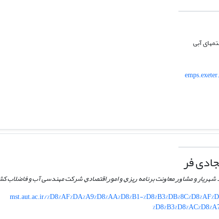
مهای آبی
emps.exeter.
ادی فر
حد شهریار و ﻣﺸﺎﻭﺭ ﻣﻌﺎﻭﻧﺖ ﺑﺮﻧﺎﻣﻪ ﺭﻳﺰﻱ و اﻣﻮﺭ اﻗﺘﺼﺎﺩﻱ شرکت مهندسی آب و فاضلاب ک
mst.aut.ac.ir/%D8%AF%DA%A9%D8%AA%D8%B1-%D8%B3%DB%8C%D8%AF%
%D8%B3%D8%AC%D8%A