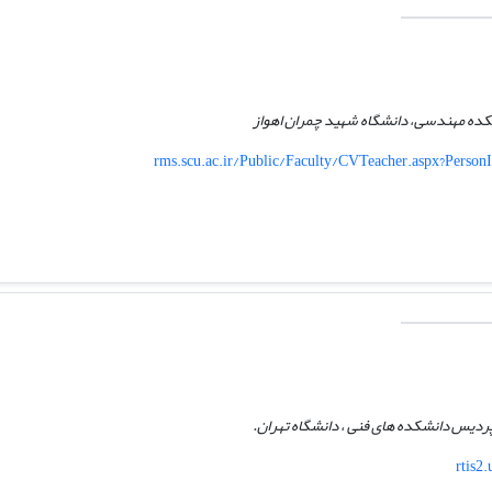
کده مهندسی، دانشگاه شهید چمران اهواز
rms.scu.ac.ir/Public/Faculty/CVTeacher.aspx?Perso
ردیس دانشکده های فنی ، دانشگاه تهران.
rtis2