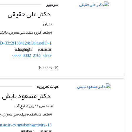
سردبیر
دکتر علی حقیقی
عمران
استاد، گروه مهندسی عمران، دانش
nID=33%2f1384124&CultureID=1
scu.ac.ir
a.haghighi
0000-0002-2765-6929
h-index:
19
هیات تحریریه
دکتر مسعود تابش
مهندسی عمران منابع آب
استاد، دانشکده مهندسی عمران، پ
.ut.ac.ir/cv/mtabesh#activity-13
ut.ac.ir
mtabesh