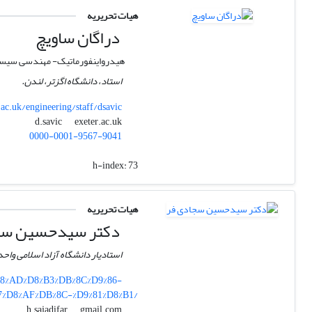
هیات تحریریه
دراگان ساویچ
هیدرواینفورماتیک- مهندسی سیست
استاد، دانشگاه اگزتر، لندن.
ac.uk/engineering/staff/dsavic
exeter.ac.uk
d.savic
0000-0001-9567-9041
h-index:
73
هیات تحریریه
دکتر سیدحسین سج
استادیار دانشگاه آزاد اسلامی وا
D8%AD%D8%B3%DB%8C%D9%86-
7%D8%AF%DB%8C-%D9%81%D8%B1/
gmail.com
h.sajadifar