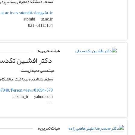
استاد، دانشکده محیط زیست، پردی
.ut.ac.ir/cv/atorabi/?lang=fa-ir
ut.ac.ir
atorabi
021-61113184
هیات تحریریه
دکتر افشـین تکدسـ
مهندسی محیط زیست
استاد دانشکده بهداشت، دانشگاه 
c/47940/Person/view/81094/579
yahoo.com
afshin_ir
---
هیات تحریریه