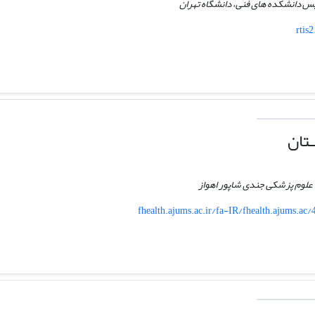
س دانشکده های فنی، دانشگاه تهران
rtis2
تان
علوم پزشکی جندی شاپور اهواز
fhealth.ajums.ac.ir/fa-IR/fhealth.ajums.a