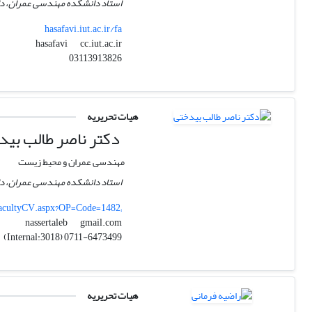
استاد دانشکده مهندسی عمران، د
hasafavi.iut.ac.ir/fa
cc.iut.ac.ir
hasafavi
03113913826
هیات تحریریه
دکتر ناصر طالب بید
مهندسی عمران و محیط زیست
استاد دانشکده مهندسی عمران، دا
/FacultyCV.aspx?OP=Code=1482;
gmail.com
nassertaleb
0711-6473499 (Internal:3018)
هیات تحریریه