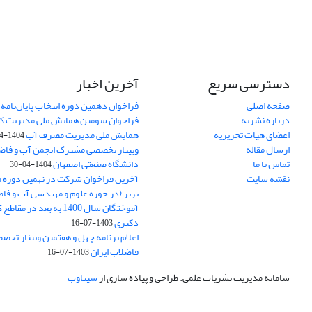
دسترسی سریع
آخرین اخبار
صفحه اصلی
فراخوان دهمین دوره انتخاب پایان‌نامه 
درباره نشریه
فراخوان سومین همایش ملی مدیریت کی
اعضای هیات تحریریه
همایش ملی مدیریت مصرف آب
1404-04-30
ارسال مقاله
وبینار تخصصی مشترک انجمن آب و فاضل
تماس با ما
دانشگاه صنعتی اصفهان
1404-04-30
نقشه سایت
آخرین فراخوان شرکت در نهمین دوره مس
برتر (در حوزه علوم و مهندسی آب و فا
آموختگان سال 1400 به بعد 
دکتری
1403-07-16
اعلام برنامه چهل و هفتمین وبینار تخص
فاضلاب ایران
1403-07-16
سامانه مدیریت نشریات علمی.
طراحی و پیاده سازی از
سیناوب