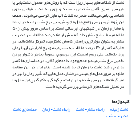
نشت از شکاف‌های بسیار ریز است که با روش‌های معمول نشت‌یابی یا
بازرسی بصری قابل تشخیص نیستند و چون به مدت طولانی بدون
شناسایی باقی می‌مانند منجر به تلفات آب قابل توجهی می‌شوند. هدف
این پژوهش، بررسی جامع مدل‌های پیش‌بینی نرخ نشت زمینه در ارتباط
با فشار و زمان در شبکه‎های آبرسانی است. بر اساس مرور بیش از ۵۰
مقاله مرتبط، نتایج نشان داد که بیش از ۵۰ درصد مطالعات بر مدیریت
فشار به عنوان مؤثرترین راهکار کاهش نشت‎زمینه تمرکز داشته‌اند، در
حالی‎که کمتر از ۳۰ درصد مقالات به ‎نشت‎زمینه‎ و نرخ افزایش آن با زمان
پرداخته‌اند. علی رغم اهمیت این موضوع، عموماً بخاطر دشوار بودن
تخمین نرخ ‎نشت‎زمینه‎ و عدم وجود داده‌های کافی، در مدلسازی‌ها کمتر
به نرخ رشد نشت با زمان توجه شده است. بنابراین، در این مطالعه
علاوه‌ بر مرور مدل‌های مبتنی بر فشار، مدل‌هایی که تأثیر زمان را نیز در
نظر گرفته‌اند بررسی شده و در نهایت، چگونگی به‌کارگیری این مدل‌ها
در تحلیل شبکه‌های آبرسانی بررسی گردیده‌است.
کلیدواژه‌ها
نشت زمینه‎
رابطه فشار- نشت
رابطه نشت- زمان
مدلسازی نشت
مدیریت نشت