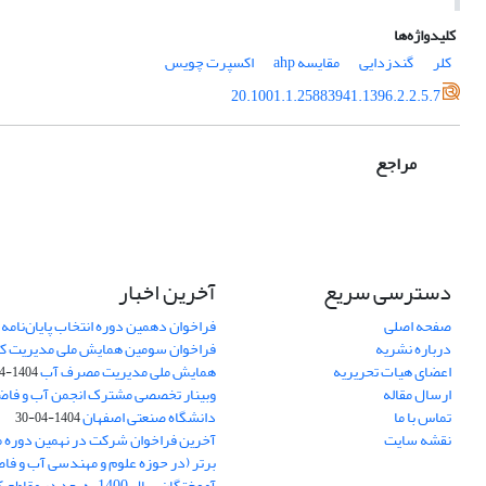
کلیدواژه‌ها
کلر
گندزدایی
مقایسه ahp
اکسپرت چویس
20.1001.1.25883941.1396.2.2.5.7
مراجع
دسترسی سریع
آخرین اخبار
صفحه اصلی
فراخوان دهمین دوره انتخاب پایان‌نامه 
درباره نشریه
فراخوان سومین همایش ملی مدیریت کی
اعضای هیات تحریریه
همایش ملی مدیریت مصرف آب
1404-04-30
ارسال مقاله
وبینار تخصصی مشترک انجمن آب و فاضل
تماس با ما
دانشگاه صنعتی اصفهان
1404-04-30
نقشه سایت
آخرین فراخوان شرکت در نهمین دوره مس
برتر (در حوزه علوم و مهندسی آب و فا
آموختگان سال 1400 به بعد 