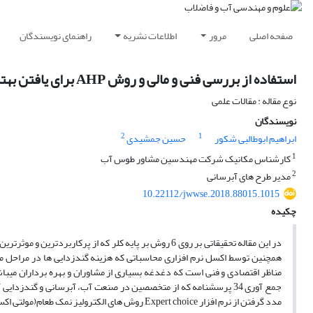
صفحه اصلی
مرور
اطلاعات نشریه
راهنمای نویسندگان
استفاده از بررسی فنی و مالی و روش AHP برای یافتن بهترین روش گندزدایی بر پایه کلر
نوع مقاله : مقالات علمی
نویسندگان
2
1
ابراهیم ابوطالبی شکور
حسین جمشیدی
1
کارشناس مکانیک شرکت مهندسین مشاور طوس آب
2
مدیر طرح های آبرسانی
10.22112/jwwse.2018.88015.1015
چکیده
در این مقاله تحقیقاتی بر روی 6 روش بر پایه کلر که از پ
مناظر اقتصادی و فنی است که دغدغه بسیاری از مشاوران و بهره برداران میبا
مدد گرفتن از نرم افزار Expert choice روش های الکترولیز نمک طعام(مولتی اکسیدانت)، آب ژاول و هیپوکلریناتور به عنوان بهترین روش ها انتخاب شده اند.