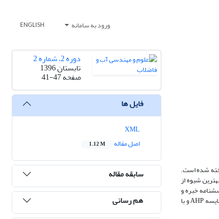
ورود به سامانه
ENGLISH
دوره 2، شماره 2
تابستان 1396
صفحه
41-47
فایل ها
XML
اصل مقاله
1.12 M
 پرداخته شده است.
سابقه مقاله
، رسیدن به بهترین شیوه از
سشنامه خبره و
هم رسانی
جمع آوری 34 پرسشنامه که از متخصصین در صنعت آب، آبرسانی و گندزدایی آب جمع آوری گردید، اهمیت معیارهای تصمیم گیری را بدست آورده و به کمک روش مقایسه AHP و با