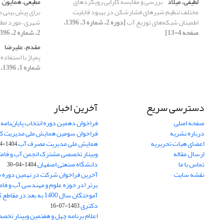
لطیفی، میلاد
بررسی و مقایسه کارایی رویکردهای
مطیعی، همایون
مختلف تنظیم شیرهای فشارشکن در بهبود قابلیت
برای پیش بینی 
اطمینان شبکه‌های توزیع آب
[دوره 2، شماره 3، 1396،
شهری – مورد مطا
صفحه 4-13]
2، شماره 2، 1396، صفحه 48-58]
مقدم، علیرضا
پمپاژ با استفاده از ابزار ler
شماره 1، 1396، صفحه 3-12]
دسترسی سریع
آخرین اخبار
صفحه اصلی
فراخوان دهمین دوره انتخاب پایان‌نامه 
درباره نشریه
فراخوان سومین همایش ملی مدیریت کی
اعضای هیات تحریریه
همایش ملی مدیریت مصرف آب
1404-04-30
ارسال مقاله
وبینار تخصصی مشترک انجمن آب و فاضل
تماس با ما
دانشگاه صنعتی اصفهان
1404-04-30
نقشه سایت
آخرین فراخوان شرکت در نهمین دوره مس
برتر (در حوزه علوم و مهندسی آب و فا
آموختگان سال 1400 به بعد 
دکتری
1403-07-16
اعلام برنامه چهل و هفتمین وبینار تخص