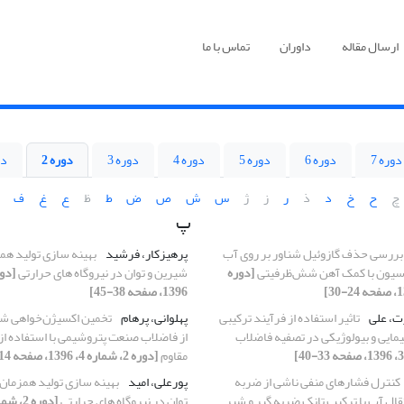
ارسال مقاله
داوران
تماس با ما
دوره 7
دوره 6
دوره 5
دوره 4
دوره 3
دوره 2
دو
چ
ح
خ
د
ذ
ر
ز
ژ
س
ش
ص
ض
ط
ظ
ع
غ
ف
پ
بررسی حذف گازوئیل شناور بر روی آب
پرهیزکار، فرشید
بهینه سازی تولید هم
سیون با کمک آهن شش‌ظرفیتی
[دوره
شیرین و توان در نیروگاه های حرارتی
1396، صفحه 38-45]
ت، علی
تاثیر استفاده از فرآیند ترکیبی
پهلوانی، پرهام
تخمین اکسیژن‌خواهی ش
ایی و بیولوژیکی در تصفیه فاضلاب
از فاضلاب صنعت پتروشیمی با استفاده ا
مقاوم
[دوره 2، شماره 4، 1396، صفحه 14-23]
کنترل فشار‌های منفی ناشی از ضربه
پورعلی، امید
بهینه سازی تولید همزمان
قال آب با ترکیب تانک ضربه گیر و شیر
توان در نیروگاه های حرارتی