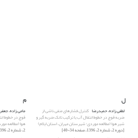
ل
م
لطفی زاده، حمیدرضا
کنترل فشار‌های منفی ناشی از
مامی زاده، جعفر
ضربه قوچ در خطوط انتقال آب با ترکیب تانک ضربه گیر و
قوچ در خطوط انت
شیر هوا (مطالعه موردی: شهرستان مهران، استان ایلام)
هوا (مطالعه مور
[دوره 2، شماره 2، 1396، صفحه 34-40]
2، شماره 2، 1396، صفحه 34-40]