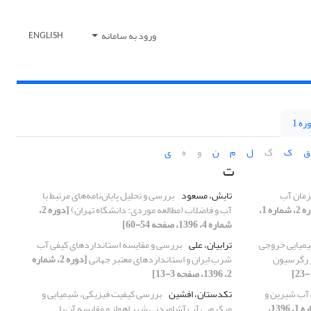
ورود به سامانه
ENGLISH
ره 1
ق
ک
گ
ل
م
ن
و
ه
ی
ت
زمان آب
تابش، مسعود
بررسی و تحلیل پایان‌نامه‌های مرتبط با
[دوره 2، شماره 1،
آب و فاضلاب (مطالعه موردی: دانشگاه تهران)
[دوره 2،
شماره 4، 1396، صفحه 54-60]
یمیایی خروجی
ترابیان، علی
بررسی و مقایسه استانداردهای کیفی آب
ز رگرسیون
شرب ایران و استانداردهای معتبر جهانی
[دوره 2، شماره
2، 1396، صفحه 3-13]
 آب شیرین و
تکدستان، افشین
بررسی کیفیت فیزیکی، شیمیایی و
[دوره 2، شماره 1، 1396،
میکروبی آب آشامیدنی شهر اهواز و مقایسه آن با