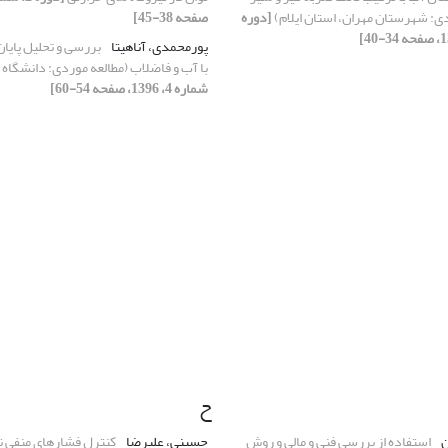
دی: شهرستان مهران، استان ایلام)
[دوره
صفحه 38-45]
پورمحمدی، آناهیتا
بررسی و تحلیل پایان‌
با آب و فاضلاب (مطالعه موردی: دانشگاه 
شماره 4، 1396، صفحه 54-60]
ح
ن
استفاده از بررسی فنی و مالی و روش
حسینی، علیرضا
کنترل فشار‌های منفی ن