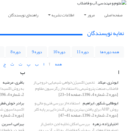
صفحه اصلی
مرور
اطلاعات نشریه
راهنمای نویسندگان
نمایه نویسندگان
همه دوره ها
دوره 11
دوره 10
دوره 9
دوره 8
همه
آ
ا
ب
پ
ت
ث
ج
ا
ب
ابوذری، میلاد
تخمین اکسیژن‌خواهی شیمیایی خروجی از
باقری، مرضیه
فاضلاب صنعت پتروشیمی با استفاده از رگرسیون مقاوم
به روش اکسیدا
[دوره 2، شماره 4، 1396، صفحه 14-23]
2، شماره 4، 1396، صفحه 24-30]
ابوطالبی شکور، ابراهیم
استفاده از بررسی فنی و مالی و
برادر خوش فطر
روش AHP برای یافتن بهترین روش گندزدایی بر پایه کلر
اکسیداسیون شیم
[دوره 2، شماره 2، 1396، صفحه 41-47]
[دوره 2، شماره 3، 1396، صفحه 33-40]
اختیارزاده، زهره
بررسی امکان تخلیه لجن حاصل از
بهرامی، اسرین
تصفیه‌خانه‌های آب به شبکه فاضلاب و تاثیر آن بر روی
قوچ در خطوط انت