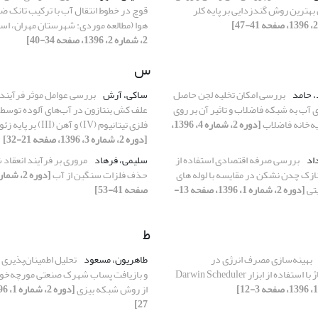
قوچ در خطوط انتقال آب با ترکیب تانک ضر
هوا (مطالعه موردی: شهرستان مهران، استا
2، شماره 2، 1396، صفحه 34-40]
س
، حامد
بررسی امکان تخلیه لجن حاصل
ساکی، آرش
بررسی عوامل موثر فرآیند
ی آب به شبکه فاضلاب و تاثیر آن بر روی
علف کش بنتازون در آب‌های آلوده توسط 
ه‌خانه فاضلاب
[دوره 2، شماره 4، 1396،
فلزی تیتانیوم (IV) و آهن (III) بر پایه زئولیت طبیعی
[دوره 2، شماره 3، 1396، صفحه 21-32]
اد
بررسی صرفه اقتصادی استفاده از
سلیمی، فرهاد
مروری بر فرآیند انعقاد 
نازک چدن نشکن در مقایسه با لوله های
حذف فلزات سنگین از آب
یتی
[دوره 2، شماره 1، 1396، صفحه 13-
صفحه 41-53]
ط
بهینه‌سازی مصرف انرژی در
طاهریون، مسعود
تحلیل اطمینان‌پذیری
اده از ابزار Darwin Scheduler
و بازیافت پساب شهرک صنعتی مورچه‌خور
از روش شبکه بیزی
27]