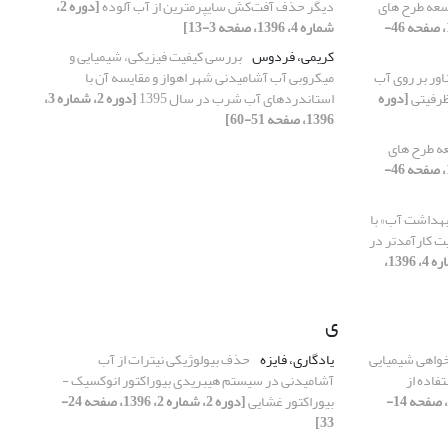
سعه طرح های
دیگر حذف آفت‌کش سایپرمترین از آب آلوده
[دوره 2،
[دوره 2، شماره 1، 1396، صفحه 46-
شماره 4، 1396، صفحه 3-13]
کریمی، فردوس
بررسی کیفیت فیزیکی، شیمیایی و
ور بر روی آب
میکروبی آب آشامیدنی شهر اهواز و مقایسه آن با
ظرفیتی
[دوره
استاندردهای آب شرب در سال 1395
[دوره 2، شماره 3،
1396، صفحه 51-60]
ه طرح های
[دوره 2، شماره 1، 1396، صفحه 46-
بهداشت آب» با
ت کارآمدتر در
[دوره 2، شماره 4، 1396،
ی
واهی شیمیایی
یادگاری، فایزه
حذف بیولوژیکی نیترات از آب
فاده از
آشامیدنی در سیستم هیبریدی بیوراکتور انوکسیک -
[دوره 2، شماره 4، 1396، صفحه 14-
بیوراکتور غشایی
[دوره 2، شماره 2، 1396، صفحه 24-
33]