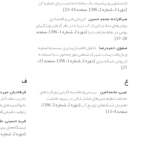
لباسشویی و پیشنهاد یک سامانه مناسب برای تصفیه آن
[دوره 2، شماره 2، 1396، صفحه 14-23]
صرافزاده، محمد حسین
ارزیابی فنی و اقتصادی
روش‌های نمک‌زدایی از آب دریا با در نظر گرفتن ویژگیهای
بومی در نقاط مختلف دنیا
[دوره 2، شماره 1، 1396، صفحه
28-37]
صفوی، حمیدرضا
تحلیل اطمینان‌پذیری سیستم تصفیه
و بازیافت پساب شهرک صنعتی مورچه‌خورت با استفاده
از روش شبکه بیزی
[دوره 2، شماره 1، 1396، صفحه 21-
27]
غ
ف
غیبی، محمدامین
بررسی و مقایسه کارایی رویکردهای
فرهادیان، مهرد
مختلف تنظیم شیرهای فشارشکن در بهبود قابلیت
تخریب علف کش ب
اطمینان شبکه‌های توزیع آب
[دوره 2، شماره 3، 1396،
صفحه 4-13]
زئولیت طبیعی
[دوره 2، ش
فرید حسینی، عل
ایستگاه‌های پمپاژ با استف
[دوره 2، شماره 1، 1396، صفحه 3-12]