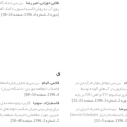
طلایی خوزانی، امیر رضا
بررسی حذف گازو
روی آب به روش اکسیداسیون با کمک آ
[دوره 2، شماره 4، 1396، صفحه 24-30]
ق
اد
بررسی عوامل موثر فرآیندی در
قائمی، الهام
بررسی و تحلیل پایان‌نامه‌ها
نتازون در آب‌های آلوده توسط
فاضلاب (مطالعه موردی: دانشگاه تهران)
نانواکسیدهای فلزی تیتانیوم (IV) و آهن (III) بر پایه
4، 1396، صفحه 54-60]
ماره 3، 1396، صفحه 21-32]
قاسم نژاد، سونیا
کاربرد وتوسعه مدل 
یرضا
بهینه‌سازی مصرف انرژی در
برای پیش بینی میزان شکست لوله های ش
اده از ابزار Darwin Scheduler
شهری – مورد مطالعاتی ناحیه یک منطقه یک
2، شماره 2، 1396، صفحه 48-58]