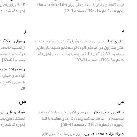
ایستگاه‌های پمپاژ با استفاده از ابزار Darwin Scheduler
AHP برای یافتن بهترین روش گندزدایی بر پایه کلر
[دوره 2، شماره 1، 1396، صفحه 3-12]
[دوره 2، شماره 2، 1396، صفحه 41-47]
د
ر
داوری، نیلا
بررسی عوامل موثر فرآیندی در تخریب علف
رسولی سعدآباد
کش بنتازون در آب‌های آلوده توسط نانواکسیدهای فلزی
از تصفیه‌خانه‌ها
تیتانیوم (IV) و آهن (III) بر پایه زئولیت طبیعی
[دوره 2،
فرآیندهای تصفی
شماره 3، 1396، صفحه 21-32]
صفحه 61-63]
رشیدزاده، مهرد
لوله های جداره 
پلیمری و کامپوز
20]
ص
ض
صالحی ریحانی، زهرا
بررسی باکتری های تولیدکننده ی
ضیایی، علی نقی
بیوفیلم در آب شرب شهری و روش های مقابله با آنها
ایستگاه‌های پمپاژ با استف
[دوره 2، شماره 3، 1396، صفحه 41-50]
[دوره 2، شماره 1، 1396، صفحه 3-12]
صراف زاده، محمدحسین
بررسی پساب ماشین‌های