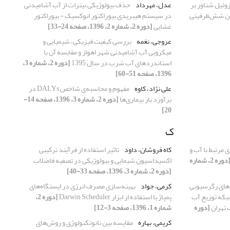
ئیل شناور بر
عدل، مهرداد
حذف بیولوژیکی نیترات از آب آشامیدنی
هن شش‌ظرفیتی
در سیستم هیبریدی بیوراکتور انوکسیک - بیوراکتور
غشایی
[دوره 2، شماره 2، 1396، صفحه 24-33]
عروجی، نغمه
بررسی کیفیت فیزیکی، شیمیایی و
میکروبی آب آشامیدنی شهر اهواز و مقایسه آن با
استاندردهای آب شرب در سال 1395
[دوره 2، شماره 3،
1396، صفحه 51-60]
علی نژاد، کاوه
مفهوم و محاسبه‌ی شاخص DALYs در
برآورد بار بیماری‌ها
[دوره 2، شماره 3، 1396، صفحه 14-
20]
ک
ی مرتبط با آب و
کاه فروشان، داود
تاثیر استفاده از فرآیند ترکیبی
[دوره 2، شماره
اکسیداسیون شیمایی و بیولوژیکی در تصفیه فاضلاب
[دوره 2، شماره 3، 1396، صفحه 33-40]
های رگرسیونی
کرمی، جواد
بهینه‌سازی مصرف انرژی در ایستگاه‌های
بکه توزیع آب
پمپاژ با استفاده از ابزار Darwin Scheduler
[دوره 2،
 تهران
[دوره
شماره 1، 1396، صفحه 3-12]
کریمی، بهاره
مقایسه بین نانوتکنولوژی و روش‌های