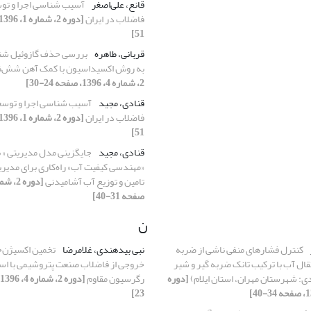
قانع، علی‌اصغر
آسیب شناسی اجرا و تو
فاضلاب در ایران
51]
قربانی، طاهره
بررسی حذف گازوئیل شنا
به روش اکسیداسیون با کمک آهن شش‌
2، شماره 4، 1396، صفحه 24-30]
قنادی، مجید
آسیب شناسی اجرا و توسع
فاضلاب در ایران
51]
قنادی، مجید
جایگزینی مدل مدیریتی « 
«مهندسی کیفیت آب» راه‌کاری برای مدیری
تامین و توزیع آب آشامیدنی
صفحه 31-40]
ن
کنترل فشار‌های منفی ناشی از ضربه
نبی بیدهندی، غلامرضا
تخمین اکسیژن‌خ
قال آب با ترکیب تانک ضربه گیر و شیر
خروجی از فاضلاب صنعت پتروشیمی با است
دی: شهرستان مهران، استان ایلام)
[دوره
رگرسیون مقاوم
23]