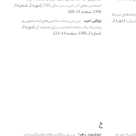
استاندردهای آب شرب در سال 1395
[دوره 2، شماره 3،
1396، صفحه 51-60]
نامه‌های مرتبط
تهران)
[دوره 2،
توکلی، امید
بررسی پساب ماشین‌های لباسشویی و
پیشنهاد یک سامانه مناسب برای تصفیه آن
[دوره 2،
شماره 2، 1396، صفحه 14-23]
خ
اشی از ضربه
خوشنود، زهرا
بررسی باکتری های تولیدکننده ی