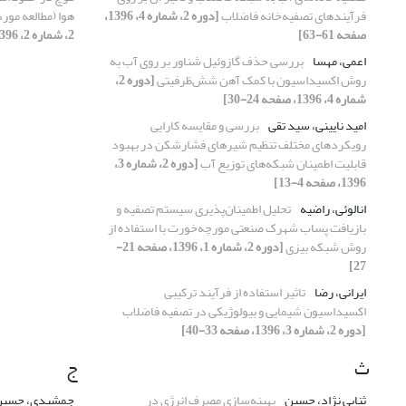
فرآیندهای تصفیه‌خانه فاضلاب
[دوره 2، شماره 4، 1396،
هوا (مطالعه مور
صفحه 61-63]
2، شماره 2، 1396، صفحه 34-40]
اعمی، مهسا
بررسی حذف گازوئیل شناور بر روی آب به
روش اکسیداسیون با کمک آهن شش‌ظرفیتی
[دوره 2،
شماره 4، 1396، صفحه 24-30]
امید نایینی، سید تقی
بررسی و مقایسه کارایی
رویکردهای مختلف تنظیم شیرهای فشارشکن در بهبود
قابلیت اطمینان شبکه‌های توزیع آب
[دوره 2، شماره 3،
1396، صفحه 4-13]
انالوئی، راضیه
تحلیل اطمینان‌پذیری سیستم تصفیه و
بازیافت پساب شهرک صنعتی مورچه‌خورت با استفاده از
روش شبکه بیزی
[دوره 2، شماره 1، 1396، صفحه 21-
27]
ایرانی، رضا
تاثیر استفاده از فرآیند ترکیبی
اکسیداسیون شیمایی و بیولوژیکی در تصفیه فاضلاب
[دوره 2، شماره 3، 1396، صفحه 33-40]
ث
ج
ثنایی نژاد، حسین
بهینه‌سازی مصرف انرژی در
جمشیدی، حسی