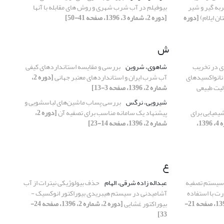
به گیر و شیر
بیوفیلم در آب شرب شهری و روش های مقابله با آنها
ن ایلام)
[دوره
[دوره 2، شماره 3، 1396، صفحه 41-50]
ش
ی در تخریب
شاهوی، شروین
بررسی و مقایسه استانداردهای کیفی
نانواکسیدهای
آب شرب ایران و استانداردهای معتبر جهانی
[دوره 2،
شماره 2، 1396، صفحه 3-13]
شیرویی، نرگس
بررسی پساب ماشین‌های لباسشویی و
شیمیایی برای
پیشنهاد یک سامانه مناسب برای تصفیه آن
[دوره 2،
[دوره 2، شماره 4، 1396،
شماره 2، 1396، صفحه 14-23]
ع
 سیستم تصفیه
عبداله زاده شرقی، الهام
حذف بیولوژیکی نیترات از آب
ت با استفاده
آشامیدنی در سیستم هیبریدی بیوراکتور انوکسیک -
[دوره 2، شماره 1، 1396، صفحه 21-
بیوراکتور غشایی
[دوره 2، شماره 2، 1396، صفحه 24-
33]