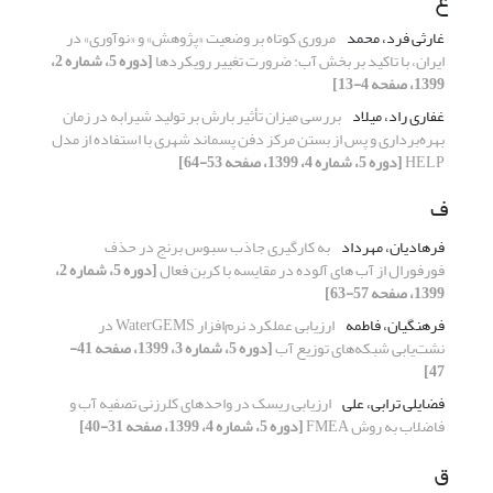
غارثی فرد، محمد
مروری کوتاه بر وضعیت «پژوهش» و «نوآوری» در
ایران، با تاکید بر بخش آب: ضرورت تغییر رویکردها
[دوره 5، شماره 2،
1399، صفحه 4-13]
غفاری راد، میلاد
بررسی میزان تأثیر بارش بر تولید شیرابه در زمان
بهره‌برداری و پس از بستن مرکز دفن پسماند شهری با استفاده از مدل
HELP
[دوره 5، شماره 4، 1399، صفحه 53-64]
ف
فرهادیان، مهرداد
به‎ کارگیری جاذب سبوس برنج در حذف
فورفورال از آب‏ های آلوده در مقایسه با کربن فعال
[دوره 5، شماره 2،
1399، صفحه 57-63]
فرهنگیان، فاطمه
ارزیابی عملکرد نرم‌افزار WaterGEMS در
نشت‌یابی شبکه‌های توزیع آب
[دوره 5، شماره 3، 1399، صفحه 41-
47]
فضایلی ترابی، علی
ارزیابی ریسک در واحدهای کلرزنی تصفیه آب و
فاضلاب به روش FMEA
[دوره 5، شماره 4، 1399، صفحه 31-40]
ق