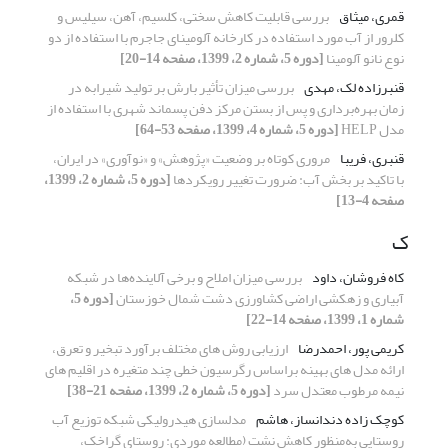
قمری، میثاق
بررسی قابلیت کاهش سختی، کلسیم، آهن، سیلیس و
کلرور از آب مورد استفاده در کارخانه آلومینای جاجرم با استفاده از دو
نوع نانو آلومینا
[دوره 5، شماره 2، 1399، صفحه 14-20]
قنبرزاده لک، مهدی
بررسی میزان تأثیر بارش بر تولید شیرابه در
زمان بهره‌برداری و پس از بستن مرکز دفن پسماند شهری با استفاده از
مدل HELP
[دوره 5، شماره 4، 1399، صفحه 53-64]
قنبری، فریبا
مروری کوتاه بر وضعیت «پژوهش» و «نوآوری» در ایران،
با تاکید بر بخش آب: ضرورت تغییر رویکردها
[دوره 5، شماره 2، 1399،
صفحه 4-13]
ک
کاه فروشان، داود
بررسی میزان املاح و برخی آلاینده‌ها در شبکه
آبیاری و زهکشی اراضی کشاورزی دشت شمال خوزستان
[دوره 5،
شماره 1، 1399، صفحه 14-22]
کریمی پور، احمدرضا
ارزیابی روش‎ های مختلف برآورد تبخیر و تعرق،
ارائه مدل‎ های بهینه براساس رگرسیون خطی چند متغیره در اقلیم‎ های
نیمه مرطوب معتدل سرد
[دوره 5، شماره 2، 1399، صفحه 21-38]
کوچک زاده دندانساز، هاشم
مدل‏سازی هیدرولیکی شبکه توزیع آب
روستایی به‌منظور کاهش نشت (مطالعه موردی: روستای گراخک،