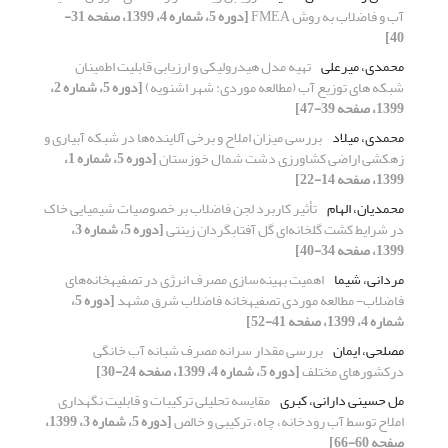
آب و فاضلاب به روش FMEA
[دوره 5، شماره 4، 1399، صفحه 31-
40]
محمدی، میرعلی
تهیه مدل هیدرولیکی و ارزیابی قابلیت اطمینان
شبکه‎ های توزیع آب (مطالعه موردی: شهر اشنویه)
[دوره 5، شماره 2،
1399، صفحه 39-47]
محمدی، میلاد
بررسی میزان املاح و برخی آلاینده‌ها در شبکه آبیاری و
زهکشی اراضی کشاورزی دشت شمال خوزستان
[دوره 5، شماره 1،
1399، صفحه 14-22]
محمدیان، الهام
تأثیر کاربرد لجن فاضلاب بر خصوصیات شیمیایی خاک
در شرایط کشت گلخانه‌ای گل آفتابگردان زینتی
[دوره 5، شماره 3،
1399، صفحه 34-40]
مردانی، شیما
اهمیت بهینه‌سازی مصرف انرژی در تصفیه‎خانه‎‌های
فاضلاب- مطالعه موردی تصفیه‎خانه‌ فاضلاب شرق مشهد
[دوره 5،
شماره 4، 1399، صفحه 41-52]
مصلحی، ایمان
بررسی مقدار سرانه مصرف شبانه آب خانگی
درکشورهای مختلف
[دوره 5، شماره 4، 1399، صفحه 24-30]
مل حسینی دارانی، کبری
مقایسه تحلیلی ترکیبات و قابلیت نگهداری
املاح توسط آب رودخانه، چاه، ترکیبی و خالص
[دوره 5، شماره 3، 1399،
صفحه 60-66]