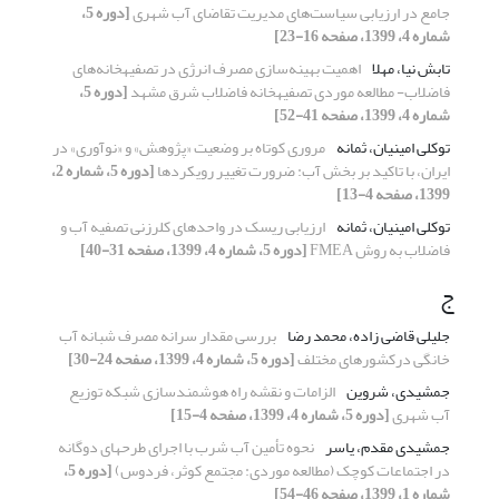
جامع در ارزیابی سیاست‌های مدیریت تقاضای آب شهری
[دوره 5،
شماره 4، 1399، صفحه 16-23]
تابش نیا، مهلا
اهمیت بهینه‌سازی مصرف انرژی در تصفیه‎خانه‎‌های
فاضلاب- مطالعه موردی تصفیه‎خانه‌ فاضلاب شرق مشهد
[دوره 5،
شماره 4، 1399، صفحه 41-52]
توکلی امینیان، ثمانه
مروری کوتاه بر وضعیت «پژوهش» و «نوآوری» در
ایران، با تاکید بر بخش آب: ضرورت تغییر رویکردها
[دوره 5، شماره 2،
1399، صفحه 4-13]
توکلی امینیان، ثمانه
ارزیابی ریسک در واحدهای کلرزنی تصفیه آب و
فاضلاب به روش FMEA
[دوره 5، شماره 4، 1399، صفحه 31-40]
ج
جلیلی قاضی زاده، محمد رضا
بررسی مقدار سرانه مصرف شبانه آب
خانگی درکشورهای مختلف
[دوره 5، شماره 4، 1399، صفحه 24-30]
جمشیدی، شروین
الزامات و نقشه راه هوشمندسازی شبکه توزیع
آب شهری
[دوره 5، شماره 4، 1399، صفحه 4-15]
جمشیدی مقدم، یاسر
نحوه‌ تأمین آب شرب با اجرای طرح‎های دوگانه
در اجتماعات کوچک (مطالعه موردی: مجتمع کوثر، فردوس)
[دوره 5،
شماره 1، 1399، صفحه 46-54]