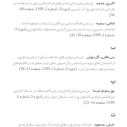
اکبری، محمد
ارزیابی هزینه‎ ای مدل‎ های فرا ابتکاری مورد استفاده در
طراحی شبکه توزیع آب شهری
[دوره 5، شماره 2، 1399، صفحه 48-
56]
امامی، سمیه
بررسی امکان‎سنجی بهره‌گیری از پساب تصفیه‌خانه
فاضلاب شهری تربت‌حیدریه برای آبیاری محصولات کشاورزی
[دوره 5،
شماره 1، 1399، صفحه 39-45]
ب
بنی طالبی، گل نوش
ارزیابی روش‎ های مختلف برآورد تبخیر و تعرق،
ارائه مدل‎ های بهینه براساس رگرسیون خطی چند متغیره در اقلیم‎ های
نیمه مرطوب معتدل سرد
[دوره 5، شماره 2، 1399، صفحه 21-38]
پ
پورسلیم، لیندا
بررسی میزان املاح و برخی آلاینده‌ها در شبکه آبیاری
و زهکشی اراضی کشاورزی دشت شمال خوزستان
[دوره 5، شماره 1،
1399، صفحه 14-22]
ت
تابش، مسعود
الزامات و ضرورت‌های ارائه یک چارچوب یکپارچه و