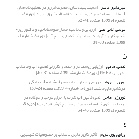
مهردادی، ناصر
اهمیت بهینه‌سازی مصرف انرژی در تصفیه‎خانه‎‌های
فاضلاب- مطالعه موردی تصفیه‎خانه‌ فاضلاب شرق مشهد
[دوره 5،
شماره 4، 1399، صفحه 41-52]
موسی خانی، علی
ارزیابی و محاسبه فشار متوسط ناحیه و فاکتور روز-
شب و کاربرد آن‌ها در تحلیل شبکه‌های توزیع آب
[دوره 5، شماره 1،
1399، صفحه 33-38]
ن
نخعی، هادی
ارزیابی ریسک در واحدهای کلرزنی تصفیه آب و فاضلاب
به روش FMEA
[دوره 5، شماره 4، 1399، صفحه 31-40]
نوروزی، جواد
بررسی مقدار سرانه مصرف شبانه آب خانگی
درکشورهای مختلف
[دوره 5، شماره 4، 1399، صفحه 24-30]
نوروزی، هاجر
نحوه‌ تأمین آب شرب با اجرای طرح‎های دوگانه در
اجتماعات کوچک (مطالعه موردی: مجتمع کوثر، فردوس)
[دوره 5،
شماره 1، 1399، صفحه 46-54]
و
وراوی پور، مریم
تأثیر کاربرد لجن فاضلاب بر خصوصیات شیمیایی