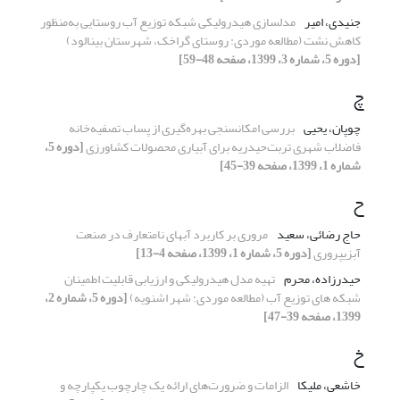
جنیدی، امیر
مدل‏سازی هیدرولیکی شبکه توزیع آب روستایی به‌منظور
کاهش نشت (مطالعه موردی: روستای گراخک، شهرستان بینالود)
[دوره 5، شماره 3، 1399، صفحه 48-59]
چ
چوپان، یحیی
بررسی امکان‎سنجی بهره‌گیری از پساب تصفیه‌خانه
فاضلاب شهری تربت‌حیدریه برای آبیاری محصولات کشاورزی
[دوره 5،
شماره 1، 1399، صفحه 39-45]
ح
حاج رضائی، سعید
مروری بر کاربرد آب‎های نامتعارف در صنعت
آبزی‎پروری
[دوره 5، شماره 1، 1399، صفحه 4-13]
حیدرزاده، محرم
تهیه مدل هیدرولیکی و ارزیابی قابلیت اطمینان
شبکه‎ های توزیع آب (مطالعه موردی: شهر اشنویه)
[دوره 5، شماره 2،
1399، صفحه 39-47]
خ
خاشعی، ملیکا
الزامات و ضرورت‌های ارائه یک چارچوب یکپارچه و