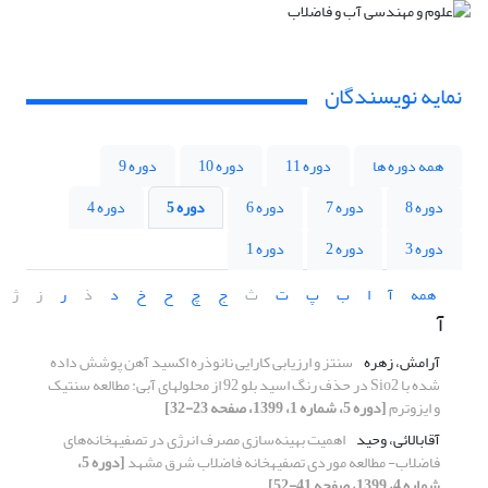
نمایه نویسندگان
همه دوره ها
دوره 11
دوره 10
دوره 9
دوره 8
دوره 7
دوره 6
دوره 5
دوره 4
دوره 3
دوره 2
دوره 1
همه
آ
ا
ب
پ
ت
ث
ج
چ
ح
خ
د
ذ
ر
ز
ژ
آ
آرامش، زهره
سنتز و ارزیابی کارایی نانوذره اکسید آهن پوشش داده
شده با Sio2 در حذف رنگ اسید بلو 92 از محلولهای آبی: مطالعه سنتیک
و ایزوترم
[دوره 5، شماره 1، 1399، صفحه 23-32]
آقابالائی، وحید
اهمیت بهینه‌سازی مصرف انرژی در تصفیه‎خانه‎‌های
فاضلاب- مطالعه موردی تصفیه‎خانه‌ فاضلاب شرق مشهد
[دوره 5،
شماره 4، 1399، صفحه 41-52]