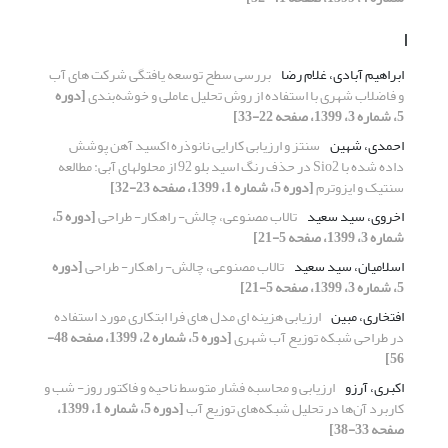
ا
ابراهیم آبادی، غلام رضا
بررسی سطح توسعه ‏یافتگی شرکت های آب
و فاضلاب شهری با استفاده از روش تحلیل عاملی و خوشه‌بندی
[دوره
5، شماره 3، 1399، صفحه 22-33]
احمدی، شهین
سنتز و ارزیابی کارایی نانوذره اکسید آهن پوشش
داده شده با Sio2 در حذف رنگ اسید بلو 92 از محلولهای آبی: مطالعه
سنتیک و ایزوترم
[دوره 5، شماره 1، 1399، صفحه 23-32]
اخروی، سید سعید
تالاب مصنوعی، چالش- راه‎کار- طراحی
[دوره 5،
شماره 3، 1399، صفحه 5-21]
اسلامیان، سید سعید
تالاب مصنوعی، چالش- راه‎کار- طراحی
[دوره
5، شماره 3، 1399، صفحه 5-21]
افتخاری، مبین
ارزیابی هزینه‎ ای مدل‎ های فرا ابتکاری مورد استفاده
در طراحی شبکه توزیع آب شهری
[دوره 5، شماره 2، 1399، صفحه 48-
56]
اکبری، آرزو
ارزیابی و محاسبه فشار متوسط ناحیه و فاکتور روز- شب و
کاربرد آن‌ها در تحلیل شبکه‌های توزیع آب
[دوره 5، شماره 1، 1399،
صفحه 33-38]