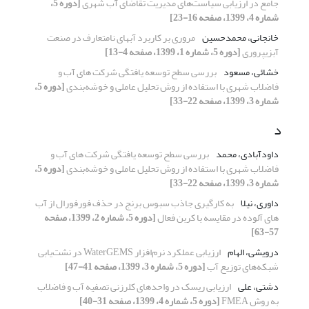
جامع در ارزیابی سیاست‌های مدیریت تقاضای آب شهری
[دوره 5،
شماره 4، 1399، صفحه 16-23]
خانجانی، محمدحسین
مروری بر کاربرد آب‎های نامتعارف در صنعت
آبزی‎پروری
[دوره 5، شماره 1، 1399، صفحه 4-13]
خشائی، مسعود
بررسی سطح توسعه ‏یافتگی شرکت های آب و
فاضلاب شهری با استفاده از روش تحلیل عاملی و خوشه‌بندی
[دوره 5،
شماره 3، 1399، صفحه 22-33]
د
داودآبادی، محمد
بررسی سطح توسعه ‏یافتگی شرکت های آب و
فاضلاب شهری با استفاده از روش تحلیل عاملی و خوشه‌بندی
[دوره 5،
شماره 3، 1399، صفحه 22-33]
داوری، نیلا
به‎ کارگیری جاذب سبوس برنج در حذف فورفورال از آب‏
های آلوده در مقایسه با کربن فعال
[دوره 5، شماره 2، 1399، صفحه
57-63]
درویشی، الهام
ارزیابی عملکرد نرم‌افزار WaterGEMS در نشت‌یابی
شبکه‌های توزیع آب
[دوره 5، شماره 3، 1399، صفحه 41-47]
دشتی، علی
ارزیابی ریسک در واحدهای کلرزنی تصفیه آب و فاضلاب
به روش FMEA
[دوره 5، شماره 4، 1399، صفحه 31-40]