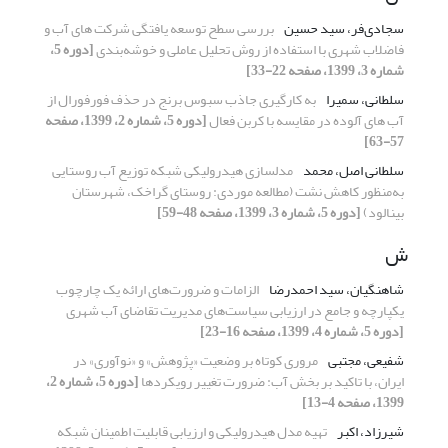
سجادی‌فر، سید حسین
بررسی سطح توسعه ‏یافتگی شرکت های آب و
فاضلاب شهری با استفاده از روش تحلیل عاملی و خوشه‌بندی
[دوره 5،
شماره 3، 1399، صفحه 22-33]
سلطانی، سمیرا
به‎ کارگیری جاذب سبوس برنج در حذف فورفورال از
آب‏ های آلوده در مقایسه با کربن فعال
[دوره 5، شماره 2، 1399، صفحه
57-63]
سلطانی اصل، محمد
مدل‏سازی هیدرولیکی شبکه توزیع آب روستایی
به‌منظور کاهش نشت (مطالعه موردی: روستای گراخک، شهرستان
بینالود)
[دوره 5، شماره 3، 1399، صفحه 48-59]
ش
شاهنگیان، سید احمدرضا
الزامات و ضرورت‌های ارائه یک چارچوب
یکپارچه و جامع در ارزیابی سیاست‌های مدیریت تقاضای آب شهری
[دوره 5، شماره 4، 1399، صفحه 16-23]
شفیعی، مجتبی
مروری کوتاه بر وضعیت «پژوهش» و «نوآوری» در
ایران، با تاکید بر بخش آب: ضرورت تغییر رویکردها
[دوره 5، شماره 2،
1399، صفحه 4-13]
شیرزاد، اکبر