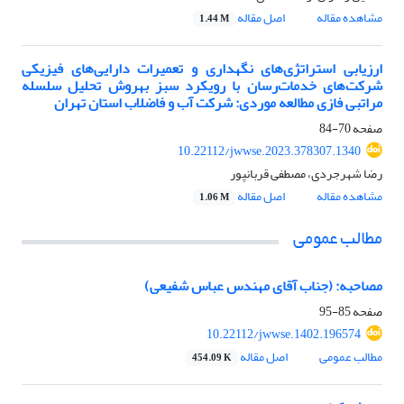
مشاهده مقاله
اصل مقاله
1.44 M
ارزیابی استراتژی‌های نگهداری و تعمیرات دارایی‌های فیزیکی
شرکت‌های خدمات‌رسان با رویکرد سبز به‎روش تحلیل سلسله
مراتبی فازی مطالعه موردی: شرکت آب و فاضلاب استان تهران
صفحه
70-84
10.22112/jwwse.2023.378307.1340
رضا شهرجردی، مصطفی قربانپور
مشاهده مقاله
اصل مقاله
1.06 M
مطالب عمومی
مصاحبه: (جناب آقای مهندس عباس شفیعی)
صفحه
85-95
10.22112/jwwse.1402.196574
مطالب عمومی
اصل مقاله
454.09 K