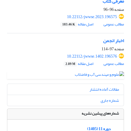
معرفی کتاب
صفحه
96-96
10.22112/jwwse.2023.196575
مطالب عمومی
اصل مقاله
183.46 K
اخبار انجمن
صفحه
97-114
10.22112/jwwse.1402.196576
مطالب عمومی
اصل مقاله
2.89 M
مقالات آماده انتشار
شماره جاری
شماره‌های پیشین نشریه
دوره 11 (1405)