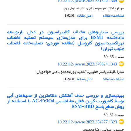
10.22112/jwwse.2023.381620.1349
مهیار پاکان، مریم میرآبی، علیرضا ولی‌پور
مشاهده مقاله
اصل مقاله
1.62 M
بررسی سناریوهای مختلف کالیبراسیون در مدل بازتوسعه
داده‌شده BSM1 برای مدل‌سازی سیستم تصفیه فاضلاب
نهراکسیداسیون کاروسل (مطالعه موردی: تصفیه‌خانه فاضلاب
جنوب تهران)
صفحه
35-50
10.22112/jwwse.2023.379624.1343
سارا نظیف، یاسر خطیبی، آناهیتا پورمحمدی، علی خواجویان
مشاهده مقاله
اصل مقاله
1.24 M
بهینه‎سازی و بررسی حذف آفت‎کش دلتامترین از محیط‌های آبی
توسط کامپوزیت کربن فعال مغناطیسی AC/Fe3O4 با استفاده از
روش سطح پاسخ RSM-BBD
صفحه
51-69
10.22112/jwwse.2023.354277.1323
حسین رسولی، رضا محمدی