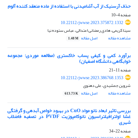
حذف آرسنیک از آب آشامیدنی با استفاده از ماده منعقد کننده آلوم
صفحه
4-10
10.22112/jwwse.2023.375872.1332
سینا کریمی، هادی رمضانی اعتدالی، عباس ستوده نیا
مشاهده مقاله
اصل مقاله
1.48 M
برآورد کمی و کیفی پساب خاکستری (مطالعه موردی: مجموعه
خوابگاهی دانشگاه اصفهان)
صفحه
11-21
10.22112/jwwse.2023.386768.1353
شروین جمشیدی، علی دهنوی
مشاهده مقاله
اصل مقاله
613.73 K
بررسی تاثیر ابعاد نانو مواد CuO در بهبود خواص آبدهی و گرفتگی
غشا اولترافیلتراسیون نانوکامپوزیت PVDF در تصفیه فاضلاب
شهری
صفحه
22-34