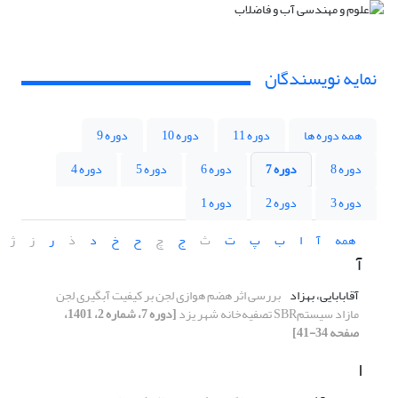
نمایه نویسندگان
همه دوره ها
دوره 11
دوره 10
دوره 9
دوره 8
دوره 7
دوره 6
دوره 5
دوره 4
دوره 3
دوره 2
دوره 1
همه
آ
ا
ب
پ
ت
ث
ج
چ
ح
خ
د
ذ
ر
ز
ژ
آ
آقابابایی، بهزاد
بررسی اثر هضم هوازی لجن بر کیفیت آبگیری لجن
مازاد سیستمSBR تصفیه‌خانه شهر یزد
[دوره 7، شماره 2، 1401،
صفحه 34-41]
ا