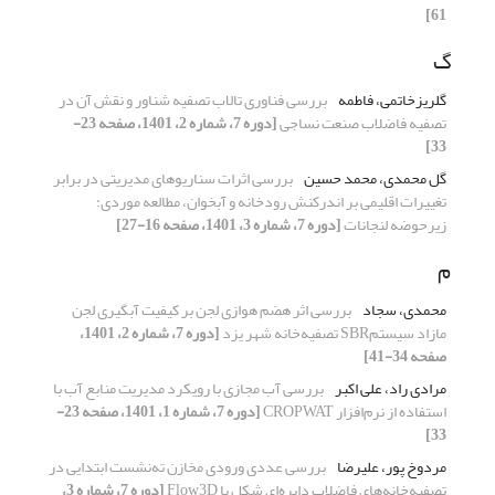
61]
گ
گلریزخاتمی، فاطمه
بررسی فناوری تالاب تصفیه شناور و نقش آن در
تصفیه فاضلاب صنعت نساجی
[دوره 7، شماره 2، 1401، صفحه 23-
33]
گل محمدی، محمد حسین
بررسی اثرات سناریو‌های مدیریتی در برابر
تغییرات اقلیمی بر اندرکنش رودخانه و آبخوان، مطالعه موردی:
زیرحوضه لنجانات
[دوره 7، شماره 3، 1401، صفحه 16-27]
م
محمدی، سجاد
بررسی اثر هضم هوازی لجن بر کیفیت آبگیری لجن
مازاد سیستمSBR تصفیه‌خانه شهر یزد
[دوره 7، شماره 2، 1401،
صفحه 34-41]
مرادی راد، علی اکبر
بررسی آب مجازی با رویکرد مدیریت منابع آب با
استفاده از نرم‌افزار CROPWAT
[دوره 7، شماره 1، 1401، صفحه 23-
33]
مردوخ پور، علیرضا
بررسی عددی ورودی مخازن ته‌نشست ابتدایی در
تصفیه‌خانه‌های فاضلاب دایره‌ای شکل با Flow3D
[دوره 7، شماره 3،