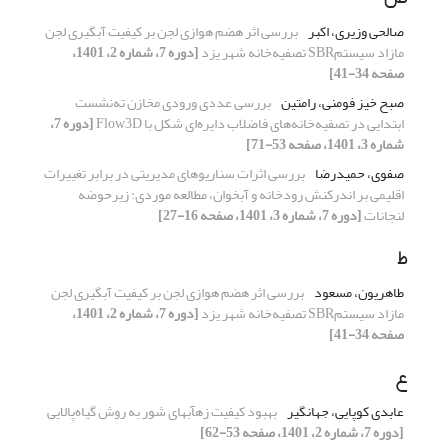
صالحی وزیری، اکبر
بررسی اثر هضم هوازی لجن بر کیفیت آبگیری لجن
مازاد سیستمSBR تصفیه‌خانه شهر یزد
[دوره 7، شماره 2، 1401،
صفحه 34-41]
صبح خیز فومنی، رامتین
بررسی عددی ورودی مخازن ته‌نشست
ابتدایی در تصفیه‌خانه‌های فاضلاب دایره‌ای شکل با Flow3D
[دوره 7،
شماره 3، 1401، صفحه 53-71]
صفوی، حمیدرضا
بررسی اثرات سناریو‌های مدیریتی در برابر تغییرات
اقلیمی بر اندرکنش رودخانه و آبخوان، مطالعه موردی: زیرحوضه
لنجانات
[دوره 7، شماره 3، 1401، صفحه 16-27]
ط
طاهریون، مسعود
بررسی اثر هضم هوازی لجن بر کیفیت آبگیری لجن
مازاد سیستمSBR تصفیه‌خانه شهر یزد
[دوره 7، شماره 2، 1401،
صفحه 34-41]
ع
عابدی کوپایی، جهانگیر
بهبود کیفیت زه‏آب‏های شور به روش گیاه‌پالایی
[دوره 7، شماره 2، 1401، صفحه 53-62]