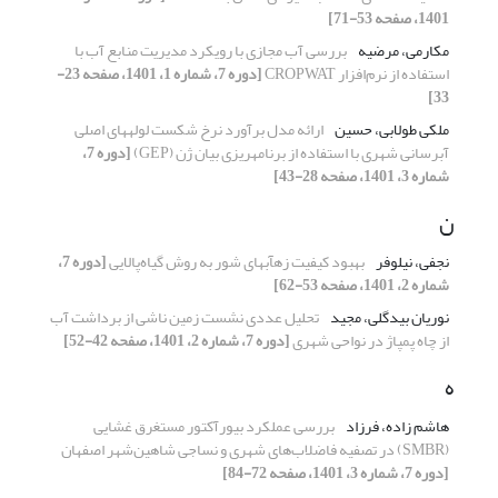
1401، صفحه 53-71]
مکارمی، مرضیه
بررسی آب مجازی با رویکرد مدیریت منابع آب با
استفاده از نرم‌افزار CROPWAT
[دوره 7، شماره 1، 1401، صفحه 23-
33]
ملکی طولابی، حسین
ارائه مدل برآورد نرخ شکست لوله‎های اصلی
آب‎رسانی شهری با استفاده از برنامه‎ریزی بیان ژن (GEP)
[دوره 7،
شماره 3، 1401، صفحه 28-43]
ن
نجفی، نیلوفر
بهبود کیفیت زه‏آب‏های شور به روش گیاه‌پالایی
[دوره 7،
شماره 2، 1401، صفحه 53-62]
نوریان بیدگلی، مجید
تحلیل عددی نشست زمین ناشی از برداشت آب
از چاه پمپاژ در نواحی شهری
[دوره 7، شماره 2، 1401، صفحه 42-52]
ه
هاشم زاده، فرزاد
بررسی عملکرد بیورآکتور مستغرق غشایی
(SMBR) در تصفیه فاضلاب‌های شهری و نساجی شاهین‌شهر اصفهان
[دوره 7، شماره 3، 1401، صفحه 72-84]