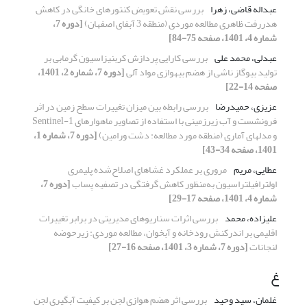
عبداله قاضی، زهرا
بررسی نقش تعویض کنتورهای خانگی در کاهش
هدررفت ظاهری مطالعه موردی (منطقه 3 آبفای اصفهان)
[دوره 7،
شماره 4، 1401، صفحه 75-84]
عبدلی، محمد علی
بررسی کارایی پردازش کربنیزاسیون گرمابی بر
تولید بیوگاز ناشی از هضم بی‎هوازی مواد آلی
[دوره 7، شماره 2، 1401،
صفحه 14-22]
عزیزی، حمیدرضا
بررسی رابطه بین میزان تغییرات سطح زمین در اثر
فرونشست و آب زیرزمینی با استفاده از تصاویر ماهواره‏ای Sentinel-1
و مدل‏های آماری (منطقه مورد مطالعه: دشت ورامین)
[دوره 7، شماره 1،
1401، صفحه 34-43]
عطایی، مریم
مروری بر عملکرد غشاهای اصلاح‌شده پلیمری
اولترافیلتراسیون به‌منظور کاهش گرفتگی در تصفیه پساب
[دوره 7،
شماره 4، 1401، صفحه 17-29]
علیزاده، محمد
بررسی اثرات سناریو‌های مدیریتی در برابر تغییرات
اقلیمی بر اندرکنش رودخانه و آبخوان، مطالعه موردی: زیرحوضه
لنجانات
[دوره 7، شماره 3، 1401، صفحه 16-27]
غ
غلمان، سید وحید
بررسی اثر هضم هوازی لجن بر کیفیت آبگیری لجن