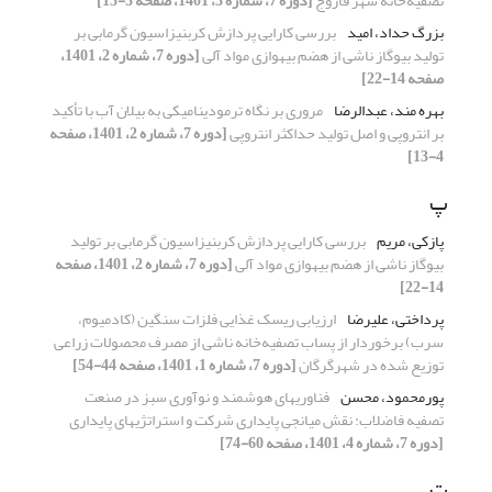
تصفیه‌خانه شهر فاروج
[دوره 7، شماره 3، 1401، صفحه 5-15]
بزرگ حداد، امید
بررسی کارایی پردازش کربنیزاسیون گرمابی بر
تولید بیوگاز ناشی از هضم بی‎هوازی مواد آلی
[دوره 7، شماره 2، 1401،
صفحه 14-22]
بهره مند، عبدالرضا
مروری بر نگاه ترمودینامیکی به بیلان آب با تأکید
بر انتروپی و اصل تولید حداکثر انتروپی
[دوره 7، شماره 2، 1401، صفحه
4-13]
پ
پازکی، مریم
بررسی کارایی پردازش کربنیزاسیون گرمابی بر تولید
بیوگاز ناشی از هضم بی‎هوازی مواد آلی
[دوره 7، شماره 2، 1401، صفحه
14-22]
پرداختی، علیرضا
ارزیابی ریسک غذایی فلزات سنگین (کادمیوم،
سرب) برخوردار از پساب تصفیه‌خانه ناشی از مصرف محصولات زراعی
توزیع شده در شهرگرگان
[دوره 7، شماره 1، 1401، صفحه 44-54]
پورمحمود، محسن
فناوری‎های هوشمند و نوآوری سبز در صنعت
تصفیه فاضلاب: نقش میانجی پایداری شرکت و استراتژی‎های پایداری
[دوره 7، شماره 4، 1401، صفحه 60-74]
ت