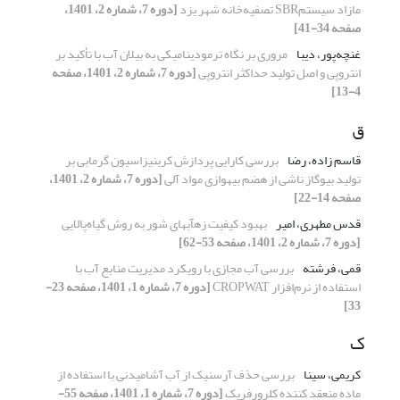
مازاد سیستمSBR تصفیه‌خانه شهر یزد
[دوره 7، شماره 2، 1401،
صفحه 34-41]
غنچه‌پور، دیبا
مروری بر نگاه ترمودینامیکی به بیلان آب با تأکید بر
انتروپی و اصل تولید حداکثر انتروپی
[دوره 7، شماره 2، 1401، صفحه
4-13]
ق
قاسم زاده، رضا
بررسی کارایی پردازش کربنیزاسیون گرمابی بر
تولید بیوگاز ناشی از هضم بی‎هوازی مواد آلی
[دوره 7، شماره 2، 1401،
صفحه 14-22]
قدس مطهری، امیر
بهبود کیفیت زه‏آب‏های شور به روش گیاه‌پالایی
[دوره 7، شماره 2، 1401، صفحه 53-62]
قمی، فرشته
بررسی آب مجازی با رویکرد مدیریت منابع آب با
استفاده از نرم‌افزار CROPWAT
[دوره 7، شماره 1، 1401، صفحه 23-
33]
ک
کریمی، سینا
بررسی حذف آرسنیک از آب آشامیدنی با استفاده از
ماده منعقد کننده کلرورفریک
[دوره 7، شماره 1، 1401، صفحه 55-