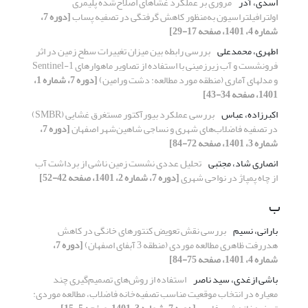
اسدی، آذر
مروری بر عملکرد غشاهای اصلاح‌شده پلیمری
اولترافیلتراسیون به‌منظور کاهش گرفتگی در تصفیه پساب
[دوره 7،
شماره 4، 1401، صفحه 17-29]
اطهری، محمدعلی
بررسی رابطه بین میزان تغییرات سطح زمین در اثر
فرونشست و آب زیرزمینی با استفاده از تصاویر ماهواره‏ای Sentinel-1
و مدل‏های آماری (منطقه مورد مطالعه: دشت ورامین)
[دوره 7، شماره 1،
1401، صفحه 34-43]
اکبرزاده، عباس
بررسی عملکرد بیورآکتور مستغرق غشایی (SMBR)
در تصفیه فاضلاب‌های شهری و نساجی شاهین‌شهر اصفهان
[دوره 7،
شماره 3، 1401، صفحه 72-84]
انصاری شاد، مجتبی
تحلیل عددی نشست زمین ناشی از برداشت آب
از چاه پمپاژ در نواحی شهری
[دوره 7، شماره 2، 1401، صفحه 42-52]
ب
بارانی، نسیم
بررسی نقش تعویض کنتورهای خانگی در کاهش
هدررفت ظاهری مطالعه موردی (منطقه 3 آبفای اصفهان)
[دوره 7،
شماره 4، 1401، صفحه 75-84]
باشی ازغدی، سید ناصر
استفاده از روش‌های تصمیم‌گیری چند
معیاره در انتخاب موقعیت مناسب تصفیه‌خانه فاضلاب، مطالعه موردی: