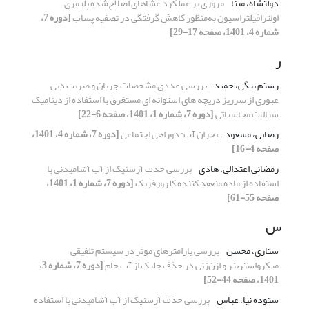
دولتشاه، مینا
مروری بر عملکرد غشاهای اصلاح‌شده پلیمری
اولترافیلتراسیون به‌منظور کاهش گرفتگی در تصفیه پساب
[دوره 7،
شماره 4، 1401، صفحه 17-29]
ر
رستم بیگی، حمید
بررسی عددی مشخصات جریان و ضریب دبی
عبوری از سرریز دریچه های استوانه ای مستغرق با استفاده از دینامیک
سیالات محاسباتی
[دوره 7، شماره 1، 1401، صفحه 6-22]
رضایی، مسعود
بحران آب: دوراهی اجتماعی
[دوره 7، شماره 4، 1401،
صفحه 4-16]
رمضانی اعتدالی، هادی
بررسی حذف آرسنیک از آب آشامیدنی با
استفاده از ماده منعقد کننده کلرورفریک
[دوره 7، شماره 1، 1401،
صفحه 55-61]
س
ستاری، محسن
بررسی پارامترهای موثر در سیستم تلفیقی
میکرواسترینر و ازن‌زنی در حذف جلبک از آب خام
[دوره 7، شماره 3،
1401، صفحه 44-52]
ستوده نیا، عباس
بررسی حذف آرسنیک از آب آشامیدنی با استفاده