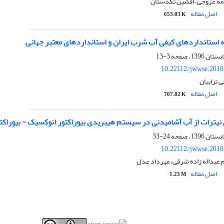
مه عروجی، افشین تکدستان
اصل مقاله
653.03 K
 استانداردهای کیفی آب شرب ایران و استانداردهای معتبر جهانی
3-13
10.22112/jwwse.2018
 ترابیان
اصل مقاله
707.82 K
نیترات از آب آشامیدنی در سیستم هیبریدی بیوراکتور انوکسیک - بیوراکت
24-33
10.22112/jwwse.2018
ام عبداله زاده شرقی، مهرداد عدل
اصل مقاله
1.23 M