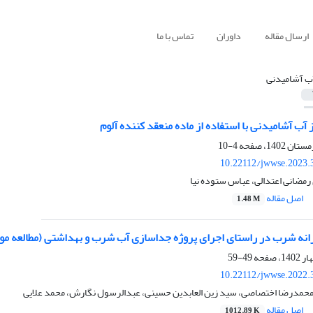
ارسال مقاله
داوران
تماس با ما
ب آشامیدنی
ب آشامیدنی با استفاده از ماده منعقد کننده آلوم
4-10
10.22112/jwwse.2023.
رمضانی اعتدالی، عباس ستوده نیا
اصل مقاله
1.48 M
انه شرب در راستای اجرای پروژه جداسازی آب شرب و بهداشتی (مطالعه مو
49-59
10.22112/jwwse.2022.
محمدرضا اختصاصی، سید زین العابدین حسینی، عبدالرسول نگارش، محمد علایی
اصل مقاله
1012.89 K