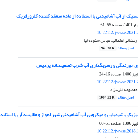
یک از آب آشامیدنی با استفاده از ماده منعقد کننده کلرورفریک
55-61
10.22112/jwwse.2021.
رمضانی اعتدالی، عباس ستوده نیا
اصل مقاله
949.38 K
16-24
10.22112/jwwse.2021.
 معصومه قلی نژاد
اصل مقاله
1004.52 K
یکی، شیمیایی و میکروبی آب آشامیدنی شهر اهواز و مقایسه آن با استاندرد
51-60
10.22112/jwwse.2018.