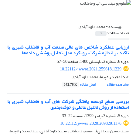
نویسنده =
محمد داودآبادی
تعداد مقالات:
3
ارزیابی عملکرد شاخص های مالی صنعت آب و فاضلاب شهری با
تاکید بر اندازه شرکت، رویکرد مدل تحلیل پوششی داده‌ها
دوره 6، شماره 2، تابستان 1400، صفحه
50-57
10.22112/jwwse.2021.259618.1229
عبدالمجید راه پیما، محمد داودآبادی
مشاهده مقاله
اصل مقاله
642.78 K
بررسی سطح توسعه ‏یافتگی شرکت های آب و فاضلاب شهری با
استفاده از روش تحلیل عاملی و خوشه‌بندی
دوره 5، شماره 3، پاییز 1399، صفحه
22-33
10.22112/jwwse.2020.209829.1176
سید حسین سجادی‌فر، مسعود خشائی، محمد داودآبادی، عبدالمجید راه پیما،