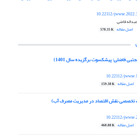
10.22112/jwwse.2022.
عبداله قاضی
اصل مقاله
578.35 K
تبی فاضلی: پیشکسوت برگزیده سال 1401)
10.22112/jwwse.
اصل مقاله
159.38 K
تخصصی نقش اقتصاد در مدیریت مصرف آب)
10.22112/jwwse.
اصل مقاله
468.88 K