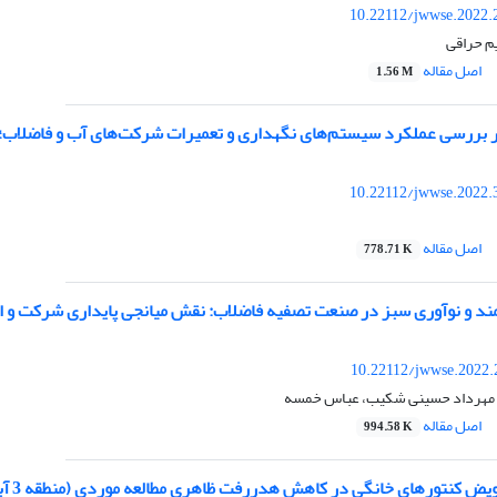
10.22112/jwwse.2022.
م حراقی
اصل مقاله
1.56 M
ر بررسی عملکرد سیستم‌های نگهداری و تعمیرات شرکت‌های آب و فاضلاب؛ م
10.22112/jwwse.2022.
اصل مقاله
778.71 K
10.22112/jwwse.2022.
مهرداد حسینی شکیب، عباس خمسه
اصل مقاله
994.58 K
کنتورهای خانگی در کاهش هدررفت ظاهری مطالعه موردی (منطقه 3 آبفای اصفهان)