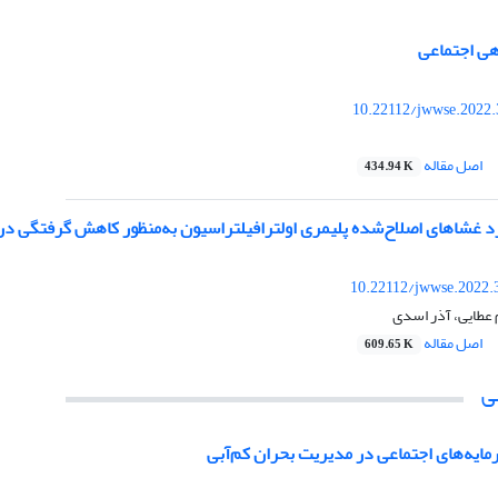
هی اجتماعی
10.22112/jwwse.2022.
اصل مقاله
434.94 K
د غشاهای اصلاح‌شده پلیمری اولترافیلتراسیون به‌منظور کاهش گرفتگی د
10.22112/jwwse.2022.
م عطایی، آذر اسدی
اصل مقاله
609.65 K
ی
یه‌های اجتماعی در مدیریت بحران کم‌آبی