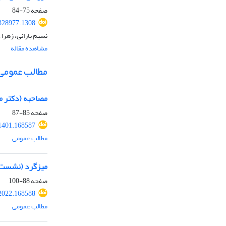
صفحه
75-84
328977.1308
نسیم بارانی، زهرا 
مشاهده مقاله
مطالب عمومی
مصاحبه (دکتر مج
صفحه
85-87
1401.168587
مطالب عمومی
میزگرد (نشست 
صفحه
88-100
2022.168588
مطالب عمومی