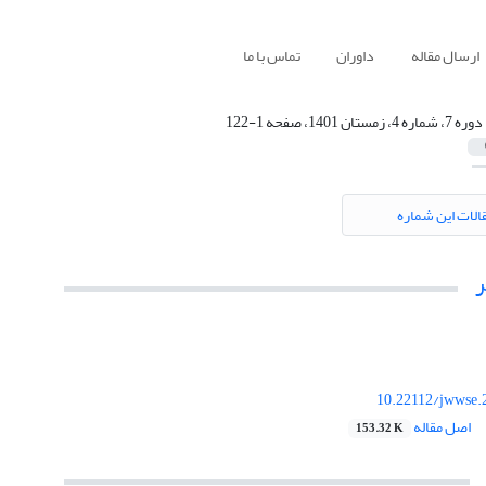
ارسال مقاله
داوران
تماس با ما
دوره 7، شماره 4، زمستان 1401، صفحه 1-122
الات این شماره
10.22112/jwwse.
اصل مقاله
153.32 K