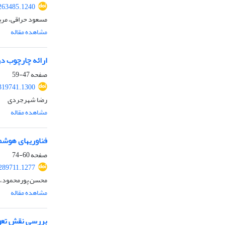
263485.1240
مسعود حراقی، مری
مشاهده مقاله
ارائه چارچوب د
صفحه
47-59
319741.1300
رضا شهرجردی
مشاهده مقاله
فناوری‎های هوشمند و نوآوری سبز در صنعت تصفیه فاضلاب: نقش میانجی پایداری شرکت و استراتژی‎های پایداری
صفحه
60-74
289711.1277
محسن پورمحمود، 
مشاهده مقاله
بررسی نقش تعویض 