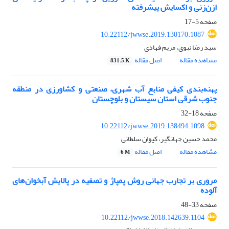
ازن‌زنی و اکسایش پیشرفته
صفحه
5-17
10.22112/jwwse.2019.130170.1087
سید رضا نبوی، مریم فهادی
مشاهده مقاله
اصل مقاله
831.5 K
پهنه‌بندی کیفی منابع آب شهری، صنعتی و کشاورزی در منطقه
جنوب شرقی استان سیستان و بلوچستان
صفحه
18-32
10.22112/jwwse.2019.138494.1098
محمد حسین جهانگیر، کیوان سلطانی
مشاهده مقاله
اصل مقاله
6 M
مروری بر تجارب جهانی روش پمپاژ و تصفیه در پالایش آبخوان‌های
آلوده
صفحه
33-48
10.22112/jwwse.2018.142639.1104