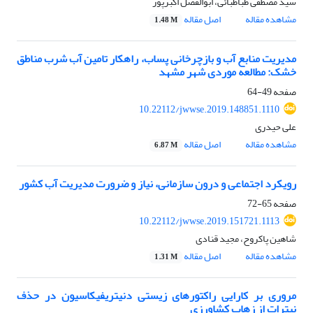
سید مصطفی طباطبائی، ابوالفضل اکبرپور
مشاهده مقاله
اصل مقاله
1.48 M
مدیریت منابع آب و بازچرخانی پساب، راهکار تامین آب شرب مناطق
خشک: مطالعه موردی شهر مشهد
صفحه
49-64
10.22112/jwwse.2019.148851.1110
علی حیدری
مشاهده مقاله
اصل مقاله
6.87 M
رویکرد اجتماعی و درون سازمانی، نیاز و ضرورت مدیریت آب کشور
صفحه
65-72
10.22112/jwwse.2019.151721.1113
شاهین پاکروح، مجید قنادی
مشاهده مقاله
اصل مقاله
1.31 M
مروری بر کارایی راکتورهای زیستی دنیتریفیکاسیون در حذف
نیترات از زهاب کشاورزی