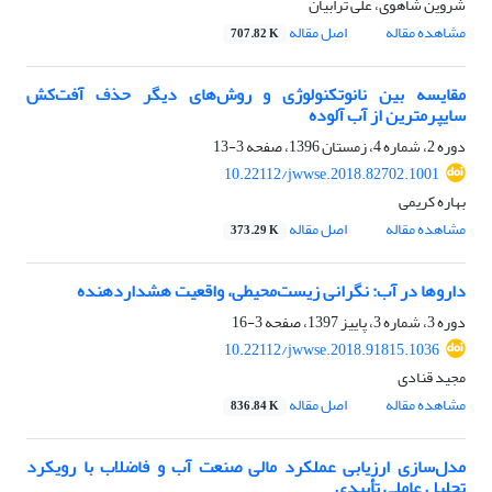
شروین شاهوی، علی ترابیان
مشاهده مقاله
اصل مقاله
707.82 K
مقایسه بین نانوتکنولوژی و روش‌های دیگر حذف آفت‌کش
سایپرمترین از آب آلوده
دوره 2، شماره 4، زمستان 1396، صفحه
3-13
10.22112/jwwse.2018.82702.1001
بهاره کریمی
مشاهده مقاله
اصل مقاله
373.29 K
داروها در آب: نگرانی زیست‌محیطی، واقعیت هشدار‌دهنده
دوره 3، شماره 3، پاییز 1397، صفحه
3-16
10.22112/jwwse.2018.91815.1036
مجید قنادی
مشاهده مقاله
اصل مقاله
836.84 K
مدل‌سازی ارزیابی عملکرد مالی صنعت آب و فاضلاب با رویکرد
تحلیل عاملی تأییدی