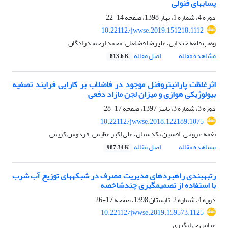
پساب‎های فنولی
دوره 4، شماره 1، بهار 1398، صفحه
14-22
10.22112/jwwse.2019.151218.1112
وهب قلعه خندابی، علیرضا فضلعلی، محمد ارجمندزادگان
مشاهده مقاله
اصل مقاله
813.6 K
اثرغلظت پارانیتروفنل موجود در فاضلاب بر کارایی فرایند تصفیه
بیولوژیکی هوازی و میزان لجن مازاد دفعی
دوره 3، شماره 3، پاییز 1397، صفحه
17-28
10.22112/jwwse.2018.122189.1075
نغمه عروجی، افشین تکدستان، علی اکبر عظیمی، فردوس کریمی
مشاهده مقاله
اصل مقاله
987.34 K
رتبه‎بندی راهبردهای مدیریت مصرف در شبکه‏های توزیع آب شرب
با استفاده از تصمیم‎گیری چند‎شاخصه
دوره 4، شماره 2، تابستان 1398، صفحه
17-26
10.22112/jwwse.2019.159573.1125
عباس جهانگیری