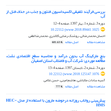
بررسی فرآیند تلفیقی اکسیداسیون فنتون و جذب در حذف فنل از
آب
دوره 3، شماره 1، بهار 1397، صفحه
4-12
10.22112/jwwse.2018.89441.1025
احسان محمدرضائی، روشنک رضایی کلانتری، محمدرضا لطفی
مشاهده مقاله
اصل مقاله
681.63 K
بنچ مارکینگ آب بدون درآمد و محاسبه سطح اقتصادی نشت،
مطالعه موردی: شرکت آب و فاضلاب استان اصفهان
دوره 3، شماره 2، تابستان 1397، صفحه
4-13
10.22112/jwwse.2018.125147.1076
آسیه سادات ملاباشی، هاشم امینی، حسن غلامی
مشاهده مقاله
اصل مقاله
777 K
پیش‌بینی رواناب روزانه درحوضه مارون با استفاده از مدل HEC-
HMS