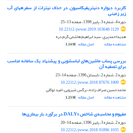
کاربرد دیواره دنیتریفیکاسیون در حذف نیترات از سفره‎های آب
زیر زمینی
دوره 4، شماره 3، پاییز 1398، صفحه
13-25
10.22112/jwwse.2019.163648.1129
هدیه احمدپری، سید ابراهیم هاشمی گرم دره
مشاهده مقاله
اصل مقاله
1.14 M
بررسی پساب ماشین‌های لباسشویی و پیشنهاد یک سامانه مناسب
برای تصفیه آن
دوره 2، شماره 2، تابستان 1396، صفحه
14-23
10.22112/jwwse.2018.87676.1009
محمدحسین صراف زاده، نرگس شیرویی، امید توکلی
مشاهده مقاله
اصل مقاله
1.23 M
مفهوم و محاسبه‌ی شاخص DALYs در برآورد بار بیماری‌ها
دوره 2، شماره 3، پاییز 1396، صفحه
14-20
10.22112/jwwse.2018.91896.1035