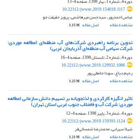
دوره 4، شماره 1، بهار 1398، صفحه
4-13
10.22112/jwwse.2019.154018.1117
عباس احمدپور، سیدحسن میرهاشمی، پرویز حقیقت جو
مشاهده مقاله
اصل مقاله
1.15 M
تدوین برنامه راهبردی شرکت‌های آب منطقه‌ای (مطالعه موردی:
شرکت سهامی آب منطقه‌ای آذربایجان غربی)
دوره 4، شماره 2، تابستان 1398، صفحه
4-16
10.22112/jwwse.2019.129932.1086
رحیم دباغ، سودا جانعلی پور
مشاهده مقاله
اصل مقاله
1.25 M
تاثیر انگیزه کارکردی و لذت‎جویانه بر تسهیم دانش سازمانی (مطالعه
موردی: شرکت آب و فاضلاب جنوب غربی استان تهران)
دوره 4، شماره 3، پاییز 1398، صفحه
4-12
10.22112/jwwse.2019.159393.1124
شهلا سهرابی، محمدرضا شمسائی‌فر
مشاهده مقاله
اصل مقاله
1.21 M