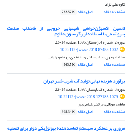
کاوه علی نژاد
مشاهده مقاله
اصل مقاله
732.57 K
تخمین اکسیژن‌خواهی شیمیایی خروجی از فاضلاب صنعت
پتروشیمی با استفاده از رگرسیون مقاوم
دوره 2، شماره 4، زمستان 1396، صفحه
14-23
10.22112/jwwse.2018.87485.1002
میلاد ابوذری، غلامرضا نبی بیدهندی، پرهام پهلوانی
مشاهده مقاله
اصل مقاله
963.5 K
برآورد هزینه نهایی تولید آب شرب شهر تهران
دوره 3، شماره 2، تابستان 1397، صفحه
14-22
10.22112/jwwse.2018.127185.1079
فاطمه مولائی، مرتضی تهامی پور
مشاهده مقاله
اصل مقاله
995.34 K
مروری بر عملکرد سیستم تماس‎دهنده بیولوژیکی دوار برای تصفیه