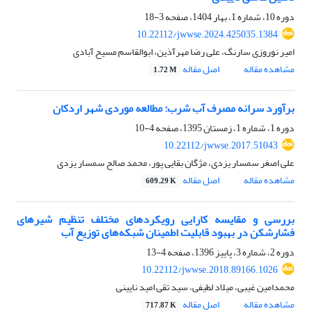
دوره 10، شماره 1، بهار 1404، صفحه
3-18
10.22112/jwwse.2024.425035.1384
امیر نوروزی سارنگ، علی رضا مهرآذین، ابوالقاسم مسیح آبادی
مشاهده مقاله
اصل مقاله
1.72 M
برآورد سرانه مصرف آب شرب: مطالعه موردی شهر اردکان
دوره 1، شماره 1، زمستان 1395، صفحه
4-10
10.22112/jwwse.2017.51043
علی اصغر سمسار یزدی، مژگان بقایی پور، محمد صالح سمسار یزدی
مشاهده مقاله
اصل مقاله
609.29 K
بررسی و مقایسه کارایی رویکردهای مختلف تنظیم شیرهای
فشارشکن در بهبود قابلیت اطمینان شبکه‌های توزیع آب
دوره 2، شماره 3، پاییز 1396، صفحه
4-13
10.22112/jwwse.2018.89166.1026
محمدامین غیبی، میلاد لطیفی، سید تقی امید نایینی
مشاهده مقاله
اصل مقاله
717.87 K