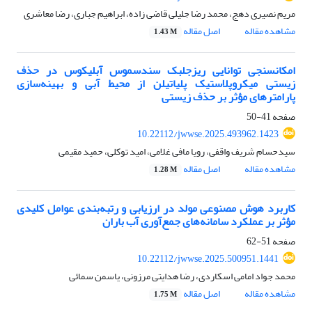
مریم نصیری دهج، محمد رضا جلیلی قاضی زاده، ابراهیم جباری، رضا معاشری
مشاهده مقاله
اصل مقاله
1.43 M
امکان‎سنجی توانایی ریزجلبک سندسموس آبلیکوس در حذف
زیستی میکروپلاستیک پلی‎اتیلن از محیط آبی و بهینه‌سازی
پارامترهای مؤثر بر حذف زیستی
صفحه
41-50
10.22112/jwwse.2025.493962.1423
سیدحسام شریف واقفی، رویا مافی غلامی، امید توکلی، حمید مقیمی
مشاهده مقاله
اصل مقاله
1.28 M
کاربرد هوش مصنوعی مولد در ارزیابی و رتبه‌بندی عوامل کلیدی
مؤثر بر عملکرد سامانه‌های جمع‌آوری آب باران
صفحه
51-62
10.22112/jwwse.2025.500951.1441
محمد جواد امامی اسکاردی، رضا هدایتی مرزونی، یاسمن سمائی
مشاهده مقاله
اصل مقاله
1.75 M