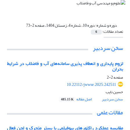
دوره و شماره:
دوره 10، شماره 4، زمستان 1404، صفحه 2-73
تعداد مقالات:
6
سخن سردبیر
لزوم پایداری و انعطاف پذیری سامانه‌های آب و فاضلاب در شرایط
بحران
صفحه
2-2
10.22112/jwwse.2025.242511
حسین نایب
سخن سردبیر
اصل مقاله
485.15 K
مقالات علمی
مقایسه ‎عملکرد‎ راکتور‎های ‎بیوفیلمی با بستر متحرک و لجن‎ فعال