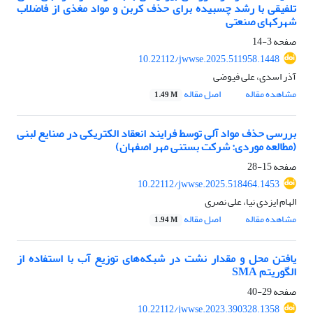
‎تلفیقی با رشد ‎چسبیده برای حذف‎ کربن و مواد ‎مغذی از فاضلاب
صفحه
3-14
10.22112/jwwse.2025.511958.1448
آذر اسدی، علی فیوضی
مشاهده مقاله
اصل مقاله
1.49 M
بررسی حذف مواد آلی توسط فرایند انعقاد الکتریکی در صنایع لبنی
(مطالعه موردی: شرکت بستنی مهر اصفهان)
صفحه
15-28
10.22112/jwwse.2025.518464.1453
الهام ایزدی نیا، علی نصری
مشاهده مقاله
اصل مقاله
1.94 M
یافتن محل و مقدار نشت در شبکه‌های توزیع آب با استفاده از
الگوریتم SMA
صفحه
29-40
10.22112/jwwse.2023.390328.1358