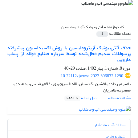
کلیدواژه‌ها =
آنتی‌بیوتیک‌ آزیترومایسین
تعداد مقالات:
1
حذف آنتی‌بیوتیک‌ آزیترومایسین با روش اکسیداسیون پیشرفته
پرسولفات سدیم فعال‌شده توسط سرباره صنایع فولاد از پساب
دارویی
دوره 8، شماره 1، بهار 1402، صفحه
29-40
10.22112/jwwse.2022.306832.1290
ناصر مهردادی، افشین تکدستان، لاله خسروی پور، غلام رضا نبی بیدهندی،
معصومه طاهریان
مشاهده مقاله
اصل مقاله
532.1 K
مقالات آماده انتشار
شماره جاری