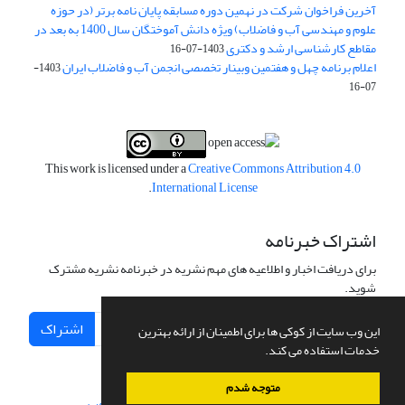
آخرین فراخوان شرکت در نهمین دوره مسابقه پایان نامه برتر (در حوزه
علوم و مهندسی آب و فاضلاب) ویژه دانش آموختگان سال 1400 به بعد در
مقاطع کارشناسی ارشد و دکتری
1403-07-16
اعلام برنامه چهل و هفتمین وبینار تخصصی انجمن آب و فاضلاب ایران
1403-
07-16
This work is licensed under a
Creative Commons Attribution 4.0
.
International License
اشتراک خبرنامه
برای دریافت اخبار و اطلاعیه های مهم نشریه در خبرنامه نشریه مشترک
شوید.
اشتراک
این وب سایت از کوکی ها برای اطمینان از ارائه بهترین
خدمات استفاده می کند.
متوجه شدم
سامانه مدیریت نشریات علمی.
طراحی و پیاده سازی از
سیناوب