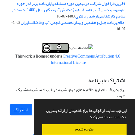
آخرین فراخوان شرکت در نهمین دوره مسابقه پایان نامه برتر (در حوزه
علوم و مهندسی آب و فاضلاب) ویژه دانش آموختگان سال 1400 به بعد در
مقاطع کارشناسی ارشد و دکتری
1403-07-16
اعلام برنامه چهل و هفتمین وبینار تخصصی انجمن آب و فاضلاب ایران
1403-
07-16
This work is licensed under a
Creative Commons Attribution 4.0
.
International License
اشتراک خبرنامه
برای دریافت اخبار و اطلاعیه های مهم نشریه در خبرنامه نشریه مشترک
شوید.
اشتراک
این وب سایت از کوکی ها برای اطمینان از ارائه بهترین
خدمات استفاده می کند.
متوجه شدم
سامانه مدیریت نشریات علمی.
طراحی و پیاده سازی از
سیناوب