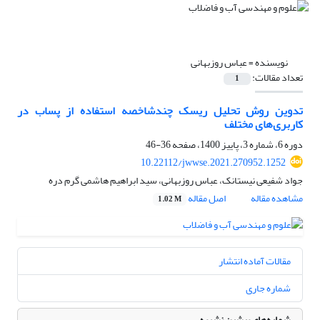
نویسنده =
عباس روزبهانی
تعداد مقالات:
1
تدوین روش تحلیل ریسک چندشاخصه استفاده از پساب در
کاربری‌های مختلف
دوره 6، شماره 3، پاییز 1400، صفحه
36-46
10.22112/jwwse.2021.270952.1252
جواد شفیعی نیستانک، عباس روزبهانی، سید ابراهیم هاشمی گرم دره
مشاهده مقاله
اصل مقاله
1.02 M
مقالات آماده انتشار
شماره جاری
شماره‌های پیشین نشریه