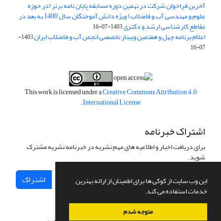
آخرین فراخوان شرکت در نهمین دوره مسابقه پایان نامه برتر (در حوزه
علوم و مهندسی آب و فاضلاب) ویژه دانش آموختگان سال 1400 به بعد در
مقاطع کارشناسی ارشد و دکتری
1403-07-16
اعلام برنامه چهل و هفتمین وبینار تخصصی انجمن آب و فاضلاب ایران
1403-
07-16
This work is licensed under a
Creative Commons Attribution 4.0
.
International License
اشتراک خبرنامه
برای دریافت اخبار و اطلاعیه های مهم نشریه در خبرنامه نشریه مشترک
شوید.
اشتراک
این وب سایت از کوکی ها برای اطمینان از ارائه بهترین
خدمات استفاده می کند.
متوجه شدم
سامانه مدیریت نشریات علمی.
طراحی و پیاده سازی از
سیناوب