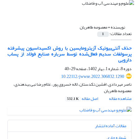
نویسنده =
معصومه طاهریان
تعداد مقالات:
1
حذف آنتی‌بیوتیک‌ آزیترومایسین با روش اکسیداسیون پیشرفته
پرسولفات سدیم فعال‌شده توسط سرباره صنایع فولاد از پساب
دارویی
دوره 8، شماره 1، بهار 1402، صفحه
29-40
10.22112/jwwse.2022.306832.1290
ناصر مهردادی، افشین تکدستان، لاله خسروی پور، غلام رضا نبی بیدهندی،
معصومه طاهریان
مشاهده مقاله
اصل مقاله
532.1 K
مقالات آماده انتشار
شماره جاری