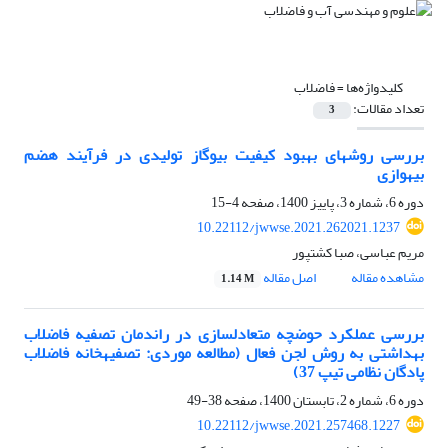
کلیدواژه‌ها =
فاضلاب
تعداد مقالات:
3
بررسی روش‎های بهبود کیفیت بیوگاز تولیدی در فرآیند هضم
بی‎هوازی
دوره 6، شماره 3، پاییز 1400، صفحه
4-15
10.22112/jwwse.2021.262021.1237
مریم عباسی، صبا کشتپور
مشاهده مقاله
اصل مقاله
1.14 M
بررسی عملکرد حوضچه متعادل‎سازی در راندمان تصفیه فاضلاب
بهداشتی به روش لجن فعال (مطالعه موردی: تصفیه‎خانه فاضلاب
پادگان نظامی تیپ 37)
دوره 6، شماره 2، تابستان 1400، صفحه
38-49
10.22112/jwwse.2021.257468.1227