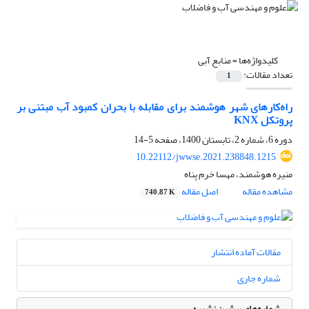
کلیدواژه‌ها =
منابع آبی
تعداد مقالات:
1
راه‌کارهای شهر هوشمند برای مقابله با بحران کمبود آب مبتنی بر
پروتکل KNX
دوره 6، شماره 2، تابستان 1400، صفحه
5-14
10.22112/jwwse.2021.238848.1215
منیره هوشمند، مهسا خرم پناه
مشاهده مقاله
اصل مقاله
740.87 K
مقالات آماده انتشار
شماره جاری
شماره‌های پیشین نشریه