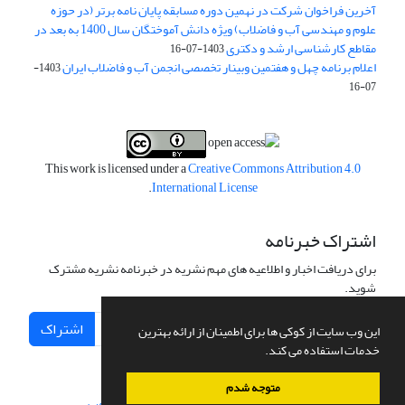
آخرین فراخوان شرکت در نهمین دوره مسابقه پایان نامه برتر (در حوزه
علوم و مهندسی آب و فاضلاب) ویژه دانش آموختگان سال 1400 به بعد در
مقاطع کارشناسی ارشد و دکتری
1403-07-16
اعلام برنامه چهل و هفتمین وبینار تخصصی انجمن آب و فاضلاب ایران
1403-
07-16
This work is licensed under a
Creative Commons Attribution 4.0
.
International License
اشتراک خبرنامه
برای دریافت اخبار و اطلاعیه های مهم نشریه در خبرنامه نشریه مشترک
شوید.
اشتراک
این وب سایت از کوکی ها برای اطمینان از ارائه بهترین
خدمات استفاده می کند.
متوجه شدم
سامانه مدیریت نشریات علمی.
طراحی و پیاده سازی از
سیناوب