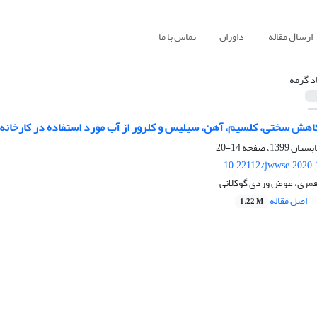
ارسال مقاله
داوران
تماس با ما
د گرمه
هش سختی، کلسیم، آهن، سیلیس و کلرور از آب مورد استفاده در کارخانه آلوم
14-20
10.22112/jwwse.2020.
 قمری، عوض وردی گوکلانی
اصل مقاله
1.22 M