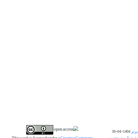
برتر
1404-04-30
فیت آب و پنجمین