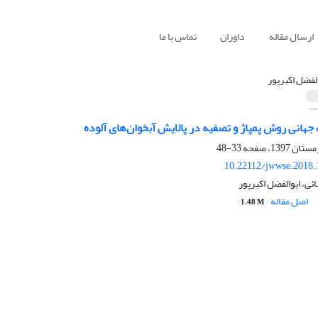
ارسال مقاله
داوران
تماس با ما
الفضل اکبرپور
جهانی روش پمپاژ و تصفیه در پالایش آبخوان‌های آلوده
33-48
10.22112/jwwse.2018.
ی، ابوالفضل اکبرپور
اصل مقاله
1.48 M