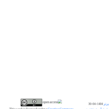
برتر
1404-04-30
فیت آب و پنجمین