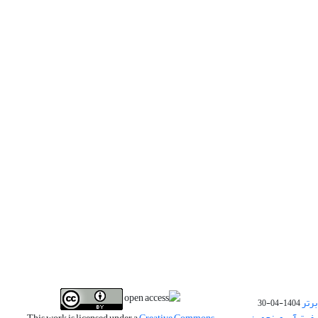
برتر
1404-04-30
فیت آب و پنجمین