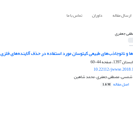
ارسال مقاله
داوران
تماس با ما
فی جعفری
ا و نانوجاذب‌های طبیعی کیتوسان مورد استفاده در حذف آلاینده‌های فلزی
44-60
10.22112/jwwse.2018.
شمسی، مصطفی جعفری، محمد شاهین
اصل مقاله
1.6 M