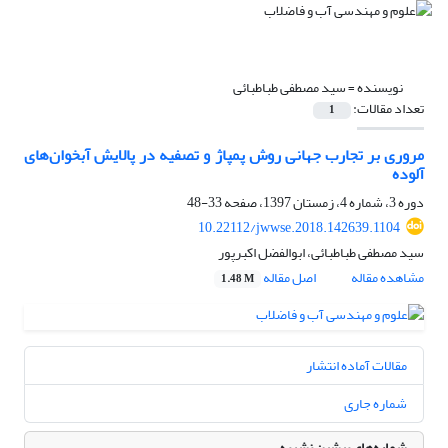
نویسنده =
سید مصطفی طباطبائی
تعداد مقالات:
1
مروری بر تجارب جهانی روش پمپاژ و تصفیه در پالایش آبخوان‌های
آلوده
دوره 3، شماره 4، زمستان 1397، صفحه
33-48
10.22112/jwwse.2018.142639.1104
سید مصطفی طباطبائی، ابوالفضل اکبرپور
مشاهده مقاله
اصل مقاله
1.48 M
مقالات آماده انتشار
شماره جاری
شماره‌های پیشین نشریه