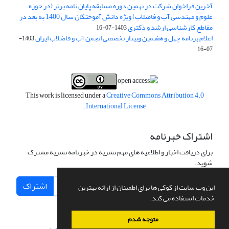
آخرین فراخوان شرکت در نهمین دوره مسابقه پایان نامه برتر (در حوزه
علوم و مهندسی آب و فاضلاب) ویژه دانش آموختگان سال 1400 به بعد در
مقاطع کارشناسی ارشد و دکتری
1403-07-16
اعلام برنامه چهل و هفتمین وبینار تخصصی انجمن آب و فاضلاب ایران
1403-
07-16
This work is licensed under a
Creative Commons Attribution 4.0
.
International License
اشتراک خبرنامه
برای دریافت اخبار و اطلاعیه های مهم نشریه در خبرنامه نشریه مشترک
شوید.
اشتراک
این وب سایت از کوکی ها برای اطمینان از ارائه بهترین
خدمات استفاده می کند.
متوجه شدم
سامانه مدیریت نشریات علمی.
طراحی و پیاده سازی از
سیناوب