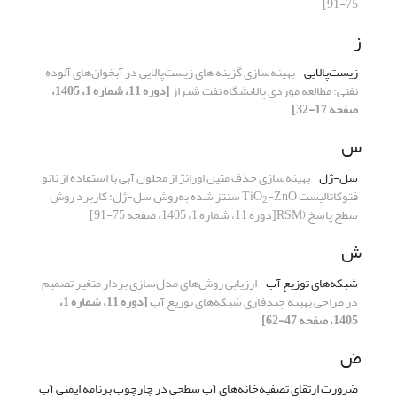
75-91]
ز
زیست‌پالایی
بهینه‌سازی گزینه های زیست‌‌پالایی در آبخوان‌های آلوده
نفتی: مطالعه موردی پالایشگاه نفت شیراز
[دوره 11، شماره 1، 1405،
صفحه 17-32]
س
سل-ژل
بهینه
سازی حذف متیل اورانژ از محلول‌ آبی با
استفاده از
نانو
فتوکاتالیست
-ZnO
TiO
سنتز شده به
روش سل-ژل: کاربرد روش
2
سطح پاسخ
(
RSM
[دوره 11، شماره 1، 1405، صفحه 75-91]
ش
شبکه‌های توزیع آب
ارزیابی روش‌های مدل‌سازی بردار متغیر تصمیم
در طراحی بهینه
چندفازی
شبکه‌های توزیع آب
[دوره 11، شماره 1،
1405، صفحه 47-62]
ض
ضرورت ارتقای تصفیه‌خانه‌های آب سطحی در چارچوب برنامه ایمنی آب