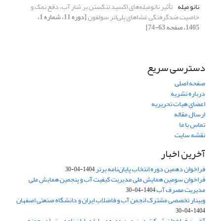
نانو میله
تأثیر نانومیله‌های اکسید تنگستن بر شار آب، دفع نمک و
خاصیت ضدگرفتگی غشاهای پلی‌اتر سولفون
[دوره 11، شماره 1،
1405، صفحه 63-74]
دسترسی سریع
صفحه اصلی
درباره نشریه
اعضای هیات تحریریه
ارسال مقاله
تماس با ما
نقشه سایت
آخرین اخبار
فراخوان دهمین دوره انتخاب پایان‌نامه برتر
1404-04-30
فراخوان سومین همایش ملی مدیریت کیفیت آب و پنجمین همایش ملی
مدیریت مصرف آب
1404-04-30
وبینار تخصصی مشترک انجمن آب و فاضلاب ایران و دانشگاه صنعتی اصفهان
1404-04-30
آخرین فراخوان شرکت در نهمین دوره مسابقه پایان نامه برتر (در حوزه