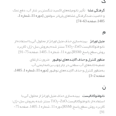
گ
گرفتگی غشا
تأثیر نانومیله‌های اکسید تنگستن بر شار آب، دفع نمک
و خاصیت ضدگرفتگی غشاهای پلی‌اتر سولفون
[دوره 11، شماره 1،
1405، صفحه 63-74]
م
متیل اورانژ
بهینه
سازی حذف متیل اورانژ از محلول‌ آبی با
استفاده از
نانو فتوکاتالیست
-ZnO
TiO
سنتز شده به
روش سل-ژل: کاربرد
2
روش سطح پاسخ
(
RSM
[دوره 11، شماره 1، 1405، صفحه 75-91]
منظور کنترل و حذف آلاینده‌های نوظهور
ضرورت ارتقای
تصفیه‌خانه‌های آب سطحی در چارچوب برنامه ایمنی آب
به
منظور
کنترل و
حذف آلاینده‌های نوظهور
[دوره 11، شماره 1، 1405،
صفحه 2-3]
ن
نانوفتوکاتالیست
بهینه
سازی حذف متیل اورانژ از محلول‌ آبی با
استفاده از
نانو فتوکاتالیست
-ZnO
TiO
سنتز شده به
روش سل-ژل:
2
کاربرد روش سطح پاسخ
(
RSM
[دوره 11، شماره 1، 1405، صفحه 75-
91]