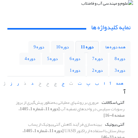
نمایه کلیدواژه ها
همه دوره ها
دوره 11
دوره 10
دوره 9
دوره 8
دوره 7
دوره 6
دوره 5
دوره 4
دوره 3
دوره 2
دوره 1
همه
آ
ا
ب
پ
ت
ث
ج
چ
ح
خ
د
ذ
ر
ز
ژ
آ
آنتی اسکالانت
مروری بر روش‎های عملیاتی به
منظور پیش
گیری از بروز
رسوبات سیلیس در واحدهای تصفیه آب
[دوره 11، شماره 1، 1405،
صفحه 4-16]
آنتی بیوتیک
بهینه
سازی فرآیند کاهش آنتی
بیوتیک­ از پساب
بیمارستان با استفاده از راکتور
UASB
[دوره 11، شماره 1، 1405،
صفحه 33-46]