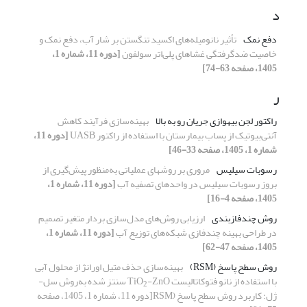
د
دفع نمک
تأثیر نانومیله‌های اکسید تنگستن بر شار آب، دفع نمک و
خاصیت ضدگرفتگی غشاهای پلی‌اتر سولفون
[دوره 11، شماره 1،
1405، صفحه 63-74]
ر
راکتور لجن بی­هوازی جریان رو به بالا
بهینه
سازی فرآیند کاهش
آنتی
بیوتیک­ از پساب بیمارستان با استفاده از راکتور
UASB
[دوره 11،
شماره 1، 1405، صفحه 33-46]
رسوبات سیلیس
مروری بر روش‎های عملیاتی به
منظور پیش
گیری از
بروز رسوبات سیلیس در واحدهای تصفیه آب
[دوره 11، شماره 1،
1405، صفحه 4-16]
روش‌ چندفازبندی
ارزیابی روش‌های مدل‌سازی بردار متغیر تصمیم
در طراحی بهینه
چندفازی
شبکه‌های توزیع آب
[دوره 11، شماره 1،
1405، صفحه 47-62]
روش سطح پاسخ (RSM)
بهینه
سازی حذف متیل اورانژ از محلول‌ آبی
با
استفاده از
نانو فتوکاتالیست
-ZnO
TiO
سنتز شده به
روش سل-
2
ژل: کاربرد روش سطح پاسخ
(
RSM
[دوره 11، شماره 1، 1405، صفحه