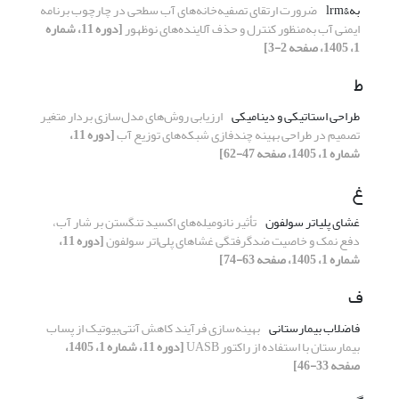
به&‌lrm
ضرورت ارتقای تصفیه‌خانه‌های آب سطحی در چارچوب برنامه
ایمنی آب به
منظور
کنترل و
حذف آلاینده‌های نوظهور
[دوره 11، شماره
1، 1405، صفحه 2-3]
ط
طراحی استاتیکی و دینامیکی
ارزیابی روش‌های مدل‌سازی بردار متغیر
تصمیم
در طراحی بهینه
چندفازی
شبکه‌های توزیع آب
[دوره 11،
شماره 1، 1405، صفحه 47-62]
غ
غشای پلی‎اتر سولفون
تأثیر نانومیله‌های اکسید تنگستن بر شار آب،
دفع نمک و خاصیت ضدگرفتگی غشاهای پلی‌اتر سولفون
[دوره 11،
شماره 1، 1405، صفحه 63-74]
ف
فاضلاب بیمارستانی
بهینه
سازی فرآیند کاهش آنتی
بیوتیک­ از پساب
بیمارستان با استفاده از راکتور
UASB
[دوره 11، شماره 1، 1405،
صفحه 33-46]