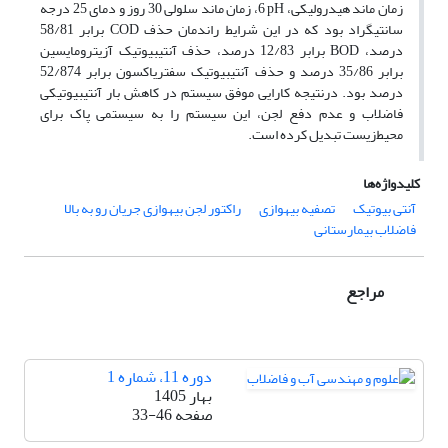
زمان ماند هیدرولیکی،
pH
6، زمان ماند سلولی 30 روز و دمای 25 درجه
سانتی­گراد بود که در این شرایط راندمان حذف
COD
برابر 58/81
درصد،
BOD
برابر 12/83 درصد، حذف آنتی­بیوتیک آزیترومایسین
برابر 35/86 درصد و حذف آنتی­بیوتیک سفتریاکسون برابر 52/874
درصد بود. درنتیجه کارایی موفق سیستم در کاهش بار آنتی­بیوتیکی
فاضلاب و عدم دفع لجن، این سیستم را به سیستمی پاک برای
محیط
زیست تبدیل کرده است.
کلیدواژه‌ها
آنتی بیوتیک
تصفیه بی­هوازی
راکتور لجن بی­هوازی جریان رو به بالا
فاضلاب بیمارستانی
مراجع
دوره 11، شماره 1
بهار 1405
صفحه
33-46