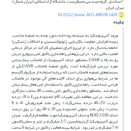
5
استادیار، گروه مهندسی محیط‎زیست، دانشگاه آزاد اسلامی (تهران شمال)،
تهران، ایران.
10.22112/jwwse.2025.498528.1429
چکیده
ورود آنتی
بیوتیک­ها به سیستم رودخانه بدون توجه به تصفیه مناسب،
زمینه افزایش مقاومت باکتریایی، ژئوتوکسیسیتی و اختلالات ژنتیکی را
جامعه به
دنبال دارد. از این
رو اجرای تصفیه­ای کارآمد در مراکز درمانی
اهمیت بالایی دارد. در این پژوهش راه­اندازی راکتور لجن بی­هوازی جریان
رو به بالا یا
UASB
به
منظور حذف آنتی­بیوتیک از فاضلاب بیمارستانی
مورد بررسی قرارگرفته است. پکیج تصفیه فاضلاب
UASB
یکی از
سیستم
های
تصفیه فاضلاب
است که برپایه استفاده از میکروارگانیسم
ها در شرایط بی
هوازی برای حذف آلاینده
های آلی موجود در فاضلاب
طراحی شده است
.
راه­اندازی راکتور با استفاده از لجن فعال بیمارستان
انجام شد. به
منظور راه­اندازی راکتور، لجن به
مدت 48 ساعت سازگاری
داده
شد. در این مطالعه تاثیر تغییرات
pH
(محدوده­ بین 4 تا 8)، درجه
حرارت (25-40 درجه سانتی
گراد)، زمان ماند هیدرولیکی (4 تا 8
ساعت)، زمان ماند سلولی (محدوده­ بین 20 تا 40 روز) بر روی درصد
حذف
COD
،
BOD
و حذف آنتی
بیوتیک­ها مورد مطالعه قرارگرفت. میزان
تزریق آنتی­بیوتیک­ها آزیترومایسین 2/5 میلی­گرم بر لیتر و سفتریاکسون
7/6 میلی­گرم بر لیتر بود. شرایط بهینه فعالیت راکتور در شرایط 6 ساعت