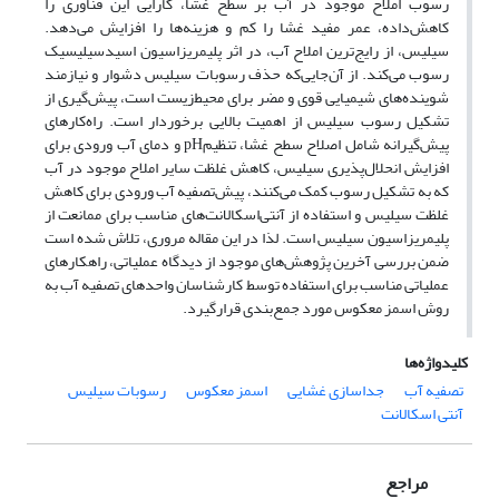
رسوب املاح موجود در آب بر سطح غشا، کارایی این فناوری را
کاهش
داده، عمر مفید غشا را کم و هزینه
ها را افزایش می
دهد.
سیلیس، از رایج
ترین املاح آب، در اثر پلیمریزاسیون اسید
سیلیسیک
رسوب می
کند. از آن
جایی
که حذف رسوبات سیلیس دشوار و نیازمند
شوینده
های شیمیایی قوی و مضر برای محیط
زیست است، پیش
گیری از
تشکیل رسوب سیلیس از اهمیت بالایی برخوردار است. راه
کارهای
پیش
گیرانه شامل اصلاح سطح غشا، تنظیم
pH
و دمای آب ورودی برای
افزایش انحلال
پذیری سیلیس، کاهش غلظت سایر املاح موجود در آب
که به تشکیل رسوب کمک می
کنند، پیش
تصفیه آب ورودی برای کاهش
غلظت سیلیس و استفاده از آنتی
اسکالانت
های مناسب برای ممانعت از
پلیمریزاسیون سیلیس است. لذا در این مقاله مروری، تلاش شده است
ضمن بررسی آخرین پژوهش
های موجود از دیدگاه عملیاتی، راهکارهای
عملیاتی مناسب برای استفاده توسط کارشناسان واحدهای تصفیه آب به
روش اسمز معکوس مورد جمع
بندی قرارگیرد.
کلیدواژه‌ها
تصفیه آب
جداسازی غشایی
اسمز معکوس
رسوبات سیلیس
آنتی اسکالانت
مراجع