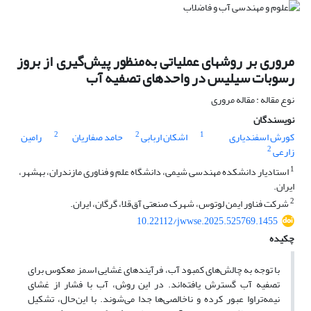
مروری بر روش‎های عملیاتی به
منظور پیش
گیری از بروز
رسوبات سیلیس در واحدهای تصفیه آب
نوع مقاله : مقاله مروری
نویسندگان
2
2
1
کورش اسفندیاری
اشکان اربابی
حامد صفاریان
رامین
2
زارعی
1
استادیار دانشکده مهندسی شیمی، دانشگاه علم و فناوری مازندران، بهشهر،
ایران.
2
شرکت فناور ایمن لوتوس، شهرک صنعتی آق‌قلا، گرگان، ایران.
10.22112/jwwse.2025.525769.1455
چکیده
با توجه به چالش
های کمبود آب، فرآیندهای غشایی اسمز معکوس برای
تصفیه آب گسترش یافته
اند. در این روش، آب با فشار از غشای
نیمه
تراوا عبور کرده و ناخالصی
ها جدا می
شوند. با این
حال، تشکیل