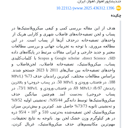
جندی‎شاپور اهواز، اهواز، ایران.
10.22112/jwwse.2025.436312.1396
چکیده
هدف از این مقاله بررسی کمی و کیفی میکروپلاستیک‌ها در
پساب و لجن تصفیه‌خانه‌های ‌فاضلاب شهری و کارایی هریک از
واحدهای تصفیه‌خانه درحذف آن‌ها از پساب است. در این
مطالعه مرورى، با توجه به تجربیات جهانی و بررسی مطالعات
معتبر و جدید خارجی و ایرانی مقالات مرتبط در پایگاه‌های داده
و
،
،
با کلمات‌کلیدى
Scopus
Google scholar
direct
Science
SID
پساب، میکروپلاستیک، تصفیه‌خانه ‌فاضلاب، لجن‌فاضلاب و
واحدهای‌ تصفیه‌خانه بین سال‌هاى 2011 تا 2023 جستجو شدند.
براساس مطالعات مختلف، کم‌ترین راندمان حذف 73% (
MPs/L
188، در فاضلاب ‌ورودی و
50، در پساب ‌خروجی) و بالاترین
MPs/L
راندمان 8/97% (
69، در فاضلاب ‌ورودی و
73/1، در
MPs/L
MPs/L
پساب ‌خروجی) به‌دست آمد. هم‌چنین میانگین حذف
میکروپلاستیک‌ها توسط دانه‌گیر 95/44%، ته‌نشینی ‌اولیه 9/52%
و ته‌نشینی ‌ثانویه 73/73% حاصل شد. کم‌ترین و بیش‌ترین میزان
5
×
میکروپلاستیک لجن تصفیه‌شده به‌ترتیب 510 و 10
95/4 ذره
در هر کیلوگرم وزن خشک لجن‌ بود. با‌توجه به نتایج تحقیقات،
مهم‌ترین مکانیسم‌های حذف میکروپلاستیک، غربال کردن،