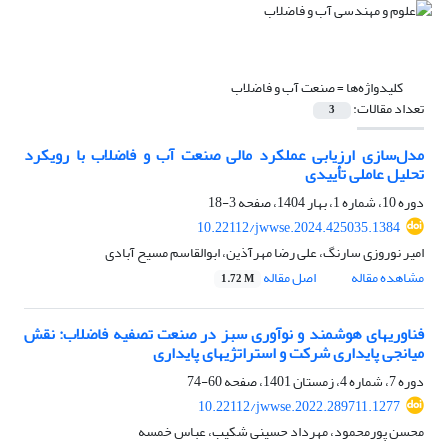
کلیدواژه‌ها =
صنعت آب و فاضلاب
تعداد مقالات:
3
مدل‌سازی ارزیابی عملکرد مالی صنعت آب و فاضلاب با رویکرد
تحلیل عاملی تأییدی
دوره 10، شماره 1، بهار 1404، صفحه
3-18
10.22112/jwwse.2024.425035.1384
امیر نوروزی سارنگ، علی رضا مهرآذین، ابوالقاسم مسیح آبادی
مشاهده مقاله
اصل مقاله
1.72 M
فناوری‎های هوشمند و نوآوری سبز در صنعت تصفیه فاضلاب: نقش
میانجی پایداری شرکت و استراتژی‎های پایداری
دوره 7، شماره 4، زمستان 1401، صفحه
60-74
10.22112/jwwse.2022.289711.1277
محسن پورمحمود، مهرداد حسینی شکیب، عباس خمسه