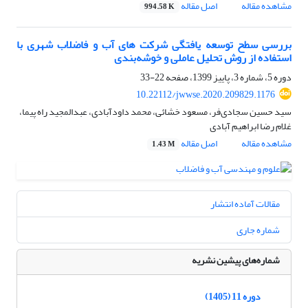
مشاهده مقاله
اصل مقاله
994.58 K
بررسی سطح توسعه ‏یافتگی شرکت های آب و فاضلاب شهری با
استفاده از روش تحلیل عاملی و خوشه‌بندی
دوره 5، شماره 3، پاییز 1399، صفحه
22-33
10.22112/jwwse.2020.209829.1176
سید حسین سجادی‌فر، مسعود خشائی، محمد داودآبادی، عبدالمجید راه پیما،
غلام رضا ابراهیم آبادی
مشاهده مقاله
اصل مقاله
1.43 M
مقالات آماده انتشار
شماره جاری
شماره‌های پیشین نشریه
دوره 11 (1405)