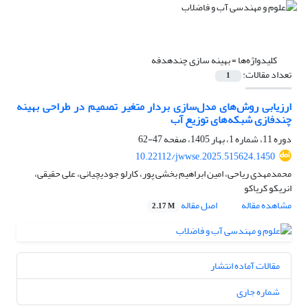
کلیدواژه‌ها =
بهینه سازی چندهدفه
تعداد مقالات:
1
ارزیابی روش‌های مدل‌سازی بردار متغیر تصمیم
در طراحی بهینه
چندفازی
شبکه‌های توزیع آب
دوره 11، شماره 1، بهار 1405، صفحه
47-62
10.22112/jwwse.2025.515624.1450
محمدمهدی ریاحی، امین ابراهیم بخشی پور، کارلو جودیچیانی، علی حقیقی،
انریکو کریاکو
مشاهده مقاله
اصل مقاله
2.17 M
مقالات آماده انتشار
شماره جاری