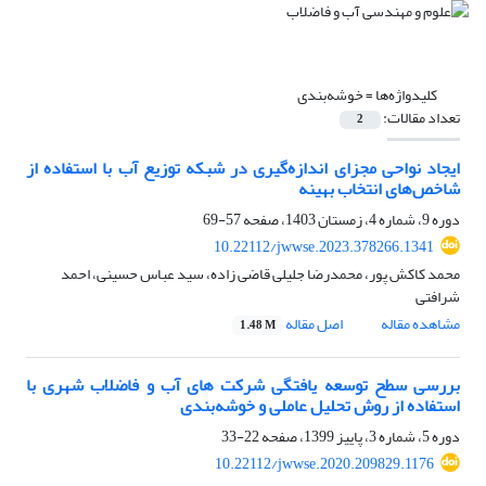
کلیدواژه‌ها =
خوشه‌بندی
تعداد مقالات:
2
ایجاد نواحی مجزای اندازه‌گیری در شبکه توزیع آب با استفاده از
شاخص‌های انتخاب بهینه
دوره 9، شماره 4، زمستان 1403، صفحه
57-69
10.22112/jwwse.2023.378266.1341
محمد کاکش پور، محمدرضا جلیلی قاضی زاده، سید عباس حسینی، احمد
شرافتی
مشاهده مقاله
اصل مقاله
1.48 M
بررسی سطح توسعه ‏یافتگی شرکت های آب و فاضلاب شهری با
استفاده از روش تحلیل عاملی و خوشه‌بندی
دوره 5، شماره 3، پاییز 1399، صفحه
22-33
10.22112/jwwse.2020.209829.1176