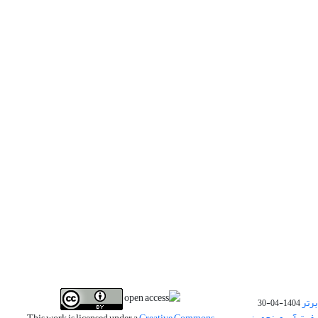
برتر
1404-04-30
فیت آب و پنجمین