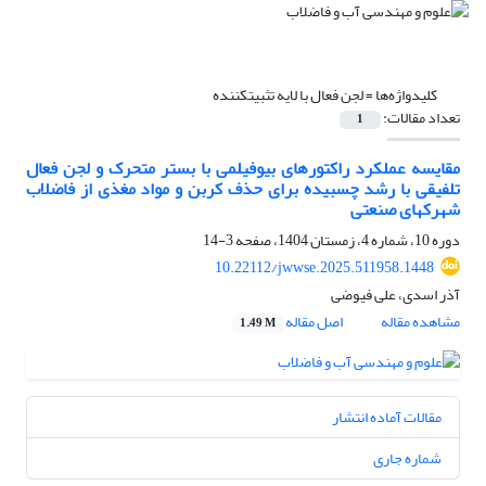
کلیدواژه‌ها =
لجن ‎فعال با لایه ‎تثبیت‎کننده
تعداد مقالات:
1
مقایسه ‎عملکرد‎ راکتور‎های ‎بیوفیلمی با بستر متحرک و لجن‎ فعال
‎تلفیقی با رشد ‎چسبیده برای حذف‎ کربن و مواد ‎مغذی از فاضلاب
دوره 10، شماره 4، زمستان 1404، صفحه
3-14
10.22112/jwwse.2025.511958.1448
آذر اسدی، علی فیوضی
مشاهده مقاله
اصل مقاله
1.49 M
مقالات آماده انتشار
شماره جاری