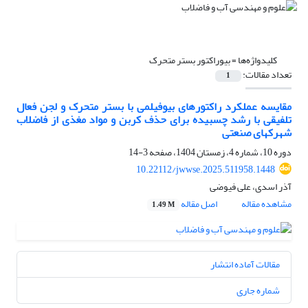
کلیدواژه‌ها =
بیوراکتور ‎بستر متحرک
تعداد مقالات:
1
مقایسه ‎عملکرد‎ راکتور‎های ‎بیوفیلمی با بستر متحرک و لجن‎ فعال
‎تلفیقی با رشد ‎چسبیده برای حذف‎ کربن و مواد ‎مغذی از فاضلاب
دوره 10، شماره 4، زمستان 1404، صفحه
3-14
10.22112/jwwse.2025.511958.1448
آذر اسدی، علی فیوضی
مشاهده مقاله
اصل مقاله
1.49 M
مقالات آماده انتشار
شماره جاری