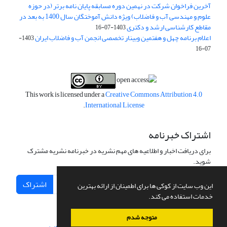
آخرین فراخوان شرکت در نهمین دوره مسابقه پایان نامه برتر (در حوزه
علوم و مهندسی آب و فاضلاب) ویژه دانش آموختگان سال 1400 به بعد در
مقاطع کارشناسی ارشد و دکتری
1403-07-16
اعلام برنامه چهل و هفتمین وبینار تخصصی انجمن آب و فاضلاب ایران
1403-
07-16
This work is licensed under a
Creative Commons Attribution 4.0
.
International License
اشتراک خبرنامه
برای دریافت اخبار و اطلاعیه های مهم نشریه در خبرنامه نشریه مشترک
شوید.
اشتراک
این وب سایت از کوکی ها برای اطمینان از ارائه بهترین
خدمات استفاده می کند.
متوجه شدم
سامانه مدیریت نشریات علمی.
طراحی و پیاده سازی از
سیناوب