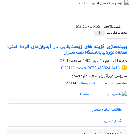
کلیدواژه‌ها =
MT3D-USGS
تعداد مقالات:
1
بهینه‌سازی گزینه های زیست‌‌پالایی در آبخوان‌های آلوده نفتی:
مطالعه موردی پالایشگاه نفت شیراز
دوره 11، شماره 1، بهار 1405، صفحه
17-32
10.22112/jwwse.2025.485324.1416
سروش امیراکبری، سعید علیمحمدی
مشاهده مقاله
اصل مقاله
2.68 M
مقالات آماده انتشار
شماره جاری
شماره‌های پیشین نشریه