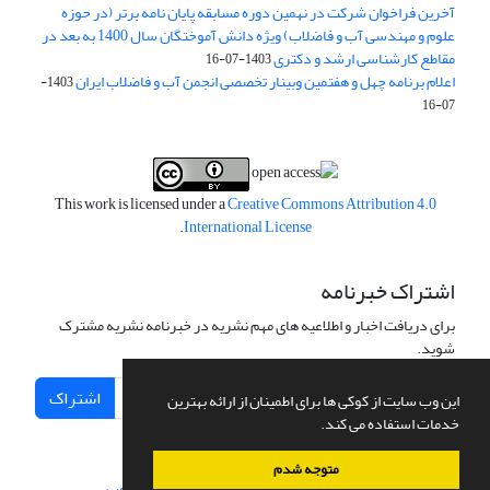
آخرین فراخوان شرکت در نهمین دوره مسابقه پایان نامه برتر (در حوزه
علوم و مهندسی آب و فاضلاب) ویژه دانش آموختگان سال 1400 به بعد در
مقاطع کارشناسی ارشد و دکتری
1403-07-16
اعلام برنامه چهل و هفتمین وبینار تخصصی انجمن آب و فاضلاب ایران
1403-
07-16
This work is licensed under a
Creative Commons Attribution 4.0
.
International License
اشتراک خبرنامه
برای دریافت اخبار و اطلاعیه های مهم نشریه در خبرنامه نشریه مشترک
شوید.
اشتراک
این وب سایت از کوکی ها برای اطمینان از ارائه بهترین
خدمات استفاده می کند.
متوجه شدم
سامانه مدیریت نشریات علمی.
طراحی و پیاده سازی از
سیناوب