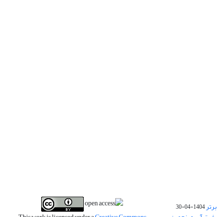
برتر
1404-04-30
فیت آب و پنجمین