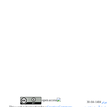
برتر
1404-04-30
فیت آب و پنجمین