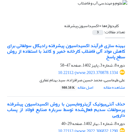
کلیدواژه‌ها =
اکسیداسیون پیشرفته
تعداد مقالات:
3
بهینه سازی فرآیند اکسیداسیون پیشرفته رادیکال سولفاتی برای
کاهش مواد آلی فاضلاب کارخانه خمیر و کاغذ با استفاده از روش
سطح پاسخ
دوره 8، شماره 3، پاییز 1402، صفحه
47-58
10.22112/jwwse.2023.370878.1334
علی طهماسبی، محمد حسین صرافزاده، سید بهنام غفاری
مشاهده مقاله
اصل مقاله
980.58 K
حذف آنتی‌بیوتیک‌ آزیترومایسین با روش اکسیداسیون پیشرفته
پرسولفات سدیم فعال‌شده توسط سرباره صنایع فولاد از پساب
دارویی
دوره 8، شماره 1، بهار 1402، صفحه
29-40
10.22112/jwwse.2022.306832.1290