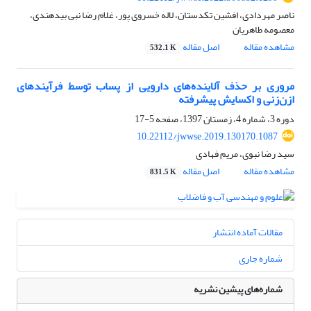
ناصر مهردادی، افشین تکدستان، لاله خسروی پور، غلام رضا نبی بیدهندی،
معصومه طاهریان
مشاهده مقاله
اصل مقاله
532.1 K
مروری بر حذف آلاینده‌های دارویی از پساب توسط فرآیندهای
ازن‌زنی و اکسایش پیشرفته
دوره 3، شماره 4، زمستان 1397، صفحه
5-17
10.22112/jwwse.2019.130170.1087
سید رضا نبوی، مریم فهادی
مشاهده مقاله
اصل مقاله
831.5 K
مقالات آماده انتشار
شماره جاری
شماره‌های پیشین نشریه