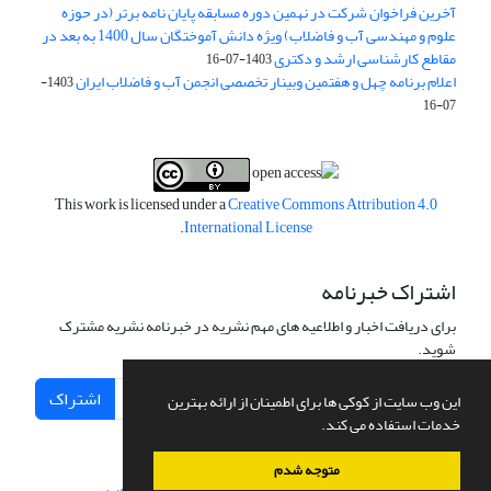
آخرین فراخوان شرکت در نهمین دوره مسابقه پایان نامه برتر (در حوزه
علوم و مهندسی آب و فاضلاب) ویژه دانش آموختگان سال 1400 به بعد در
مقاطع کارشناسی ارشد و دکتری
1403-07-16
اعلام برنامه چهل و هفتمین وبینار تخصصی انجمن آب و فاضلاب ایران
1403-
07-16
This work is licensed under a
Creative Commons Attribution 4.0
.
International License
اشتراک خبرنامه
برای دریافت اخبار و اطلاعیه های مهم نشریه در خبرنامه نشریه مشترک
شوید.
اشتراک
این وب سایت از کوکی ها برای اطمینان از ارائه بهترین
خدمات استفاده می کند.
متوجه شدم
سامانه مدیریت نشریات علمی.
طراحی و پیاده سازی از
سیناوب