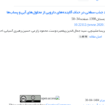
 جذب سطحی در حذف آلاینده‌های دارویی از محلول‌های آبی و پساب‌ها
34-50
10.22112/jwwse.2020.
ریسا مشینچی، سید جمال الدین پیغمبردوست، محمود زارعی، حسین رهبری آسیابی، ا
اصل مقاله
1.48 M
برتر
1404-04-30
فیت آب و پنجمین