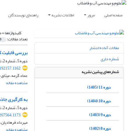
صفحه اصلی
مرور
اطلاعات نشریه
راهنمای نویسندگان
کلیدواژه‌ها =
ج
تعداد مقالات:
3
مقالات آماده انتشار
بررسی قابلیت کا
شماره جاری
دوره 5، شماره 2، تابستان 1399، صفحه
192157.1162
شماره‌های پیشین نشریه
عماد گرمه، میثاق
مشاهده مقاله
دوره 11 (1405)
به‎ کارگیری جاذب سبوس برنج در حذف فورفورال از آب‏ های آلوده در مقایسه با کربن فعال
دوره 10 (1404)
دوره 5، شماره 2، تابستان 1399، صفحه
دوره 9 (1403)
207564.1173
مهرداد فرهادیان، 
دوره 8 (1402)
مشاهده مقاله