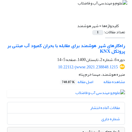
کلیدواژه‌ها =
شهر هوشمند
تعداد مقالات:
1
راه‌کارهای شهر هوشمند برای مقابله با بحران کمبود آب مبتنی بر
پروتکل KNX
دوره 6، شماره 2، تابستان 1400، صفحه
5-14
10.22112/jwwse.2021.238848.1215
منیره هوشمند، مهسا خرم پناه
مشاهده مقاله
اصل مقاله
740.87 K
مقالات آماده انتشار
شماره جاری
شماره‌های پیشین نشریه