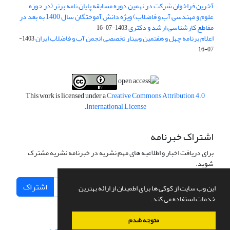
آخرین فراخوان شرکت در نهمین دوره مسابقه پایان نامه برتر (در حوزه
علوم و مهندسی آب و فاضلاب) ویژه دانش آموختگان سال 1400 به بعد در
مقاطع کارشناسی ارشد و دکتری
1403-07-16
اعلام برنامه چهل و هفتمین وبینار تخصصی انجمن آب و فاضلاب ایران
1403-
07-16
This work is licensed under a
Creative Commons Attribution 4.0
.
International License
اشتراک خبرنامه
برای دریافت اخبار و اطلاعیه های مهم نشریه در خبرنامه نشریه مشترک
شوید.
اشتراک
این وب سایت از کوکی ها برای اطمینان از ارائه بهترین
خدمات استفاده می کند.
متوجه شدم
سامانه مدیریت نشریات علمی.
طراحی و پیاده سازی از
سیناوب