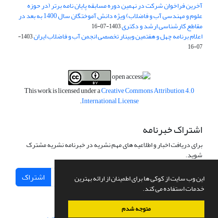
آخرین فراخوان شرکت در نهمین دوره مسابقه پایان نامه برتر (در حوزه
علوم و مهندسی آب و فاضلاب) ویژه دانش آموختگان سال 1400 به بعد در
مقاطع کارشناسی ارشد و دکتری
1403-07-16
اعلام برنامه چهل و هفتمین وبینار تخصصی انجمن آب و فاضلاب ایران
1403-
07-16
This work is licensed under a
Creative Commons Attribution 4.0
.
International License
اشتراک خبرنامه
برای دریافت اخبار و اطلاعیه های مهم نشریه در خبرنامه نشریه مشترک
شوید.
اشتراک
این وب سایت از کوکی ها برای اطمینان از ارائه بهترین
خدمات استفاده می کند.
متوجه شدم
سامانه مدیریت نشریات علمی.
طراحی و پیاده سازی از
سیناوب