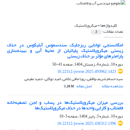
کلیدواژه‌ها =
میکروپلاستیک
تعداد مقالات:
2
امکان‎سنجی توانایی ریزجلبک سندسموس آبلیکوس در حذف
زیستی میکروپلاستیک پلی‎اتیلن از محیط آبی و بهینه‌سازی
پارامترهای مؤثر بر حذف زیستی
دوره 10، شماره 4، زمستان 1404، صفحه
41-50
10.22112/jwwse.2025.493962.1423
سیدحسام شریف واقفی، رویا مافی غلامی، امید توکلی، حمید مقیمی
مشاهده مقاله
اصل مقاله
1.28 M
بررسی میزان میکروپلاستیک‌ها در پساب و لجن تصفیه‌خانه
فاضلاب و کارایی واحدها در حذف میکروپلاستیک‌ها
دوره 10، شماره 3، پاییز 1404، صفحه
3-10
10.22112/jwwse.2025.436312.1396