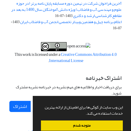
آخرین فراخوان شرکت در نهمین دوره مسابقه پایان نامه برتر (در حوزه
علوم و مهندسی آب و فاضلاب) ویژه دانش آموختگان سال 1400 به بعد در
مقاطع کارشناسی ارشد و دکتری
1403-07-16
اعلام برنامه چهل و هفتمین وبینار تخصصی انجمن آب و فاضلاب ایران
1403-
07-16
This work is licensed under a
Creative Commons Attribution 4.0
.
International License
اشتراک خبرنامه
برای دریافت اخبار و اطلاعیه های مهم نشریه در خبرنامه نشریه مشترک
شوید.
اشتراک
این وب سایت از کوکی ها برای اطمینان از ارائه بهترین
خدمات استفاده می کند.
متوجه شدم
سامانه مدیریت نشریات علمی.
طراحی و پیاده سازی از
سیناوب