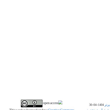
برتر
1404-04-30
فیت آب و پنجمین