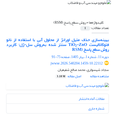
کلیدواژه‌ها =
روش سطح پاسخ (RSM)
تعداد مقالات:
1
بهینه
سازی حذف متیل اورانژ از محلول‌ آبی با
استفاده از
نانو
فتوکاتالیست
-ZnO
TiO
سنتز شده به
روش سل-ژل: کاربرد
2
روش سطح پاسخ
(
RSM
دوره 11، شماره 1، بهار 1405، صفحه
75-91
10.22112/jwwse.2026.540204.1459
سجاد شهسواری، محمد صالح شفیعیان
مشاهده مقاله
اصل مقاله
3.18 M
مقالات آماده انتشار
شماره جاری